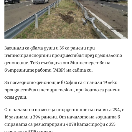
Загинали са двама души и 39 са ранени при
пътнотранспортни произшествия през изминалото
денонощие. Това съобщиха от Министерство на
вътрешните работи (МВР) на сайта си.
За последното денонощие в София са станали 19 леки
произшествия и четири тежки, при които са ранени
осем души.
От началото на месеца инцидентите на пътя са 294, с
16 загинали и 394 ранени. От началото на годината в
страната са регистрирани 4078 катастрофи с 255
загинали и 5115 ранени.