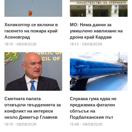
Хеликоптер се включи в
МО: Няма данни за
гасенето на пожара край
умишлено навлизане на
Асеновград
дрона край Кардам
18:15 - 08/08/2026
18:13 - 08/08/2026
Сметната палата
Спукана гума едва не
отхвърли твърденията за
предизвика фатален
конфликт на интереси
сблъсък на
около Димитър Главчев
Подбалканския път
16:15 - 08/08/2026
15:48 - 08/08/2026