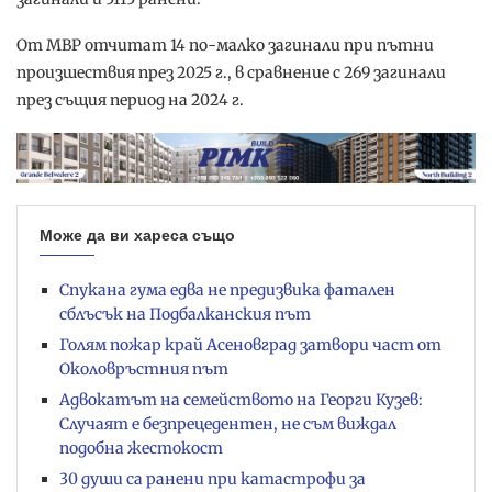
От МВР отчитат 14 по-малко загинали при пътни
произшествия през 2025 г., в сравнение с 269 загинали
през същия период на 2024 г.
Може да ви хареса също
Спукана гума едва не предизвика фатален
сблъсък на Подбалканския път
Голям пожар край Асеновград затвори част от
Околовръстния път
Адвокатът на семейството на Георги Кузев:
Случаят е безпрецедентен, не съм виждал
подобна жестокост
30 души са ранени при катастрофи за