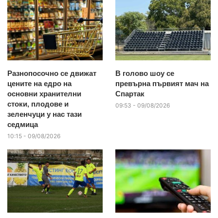
Разнопосочно се движат
В голово шоу се
цените на едро на
превърна първият мач на
основни хранителни
Спартак
стоки, плодове и
09:53 - 09/08/2026
зеленчуци у нас тази
седмица
10:15 - 09/08/2026