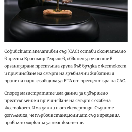
Софийският апелативен съд (САС) остави окончателно
в ареста Красимир Георгиев, обвинен за участие в
организирана престъпна група във връзка с жестокост
и причиняване на смърт на гръбначни животни и
пране на пари, съобщиха за БТА от пресцентъра на САС.
Според магистратите има данни за извършено
престъпление и причиняване на смърт с особена
жестокост. Има данни и от експертизи. Съдиите
допълниха, че първоинстанционният съд е преценил
правилно мярката за неотклонение.