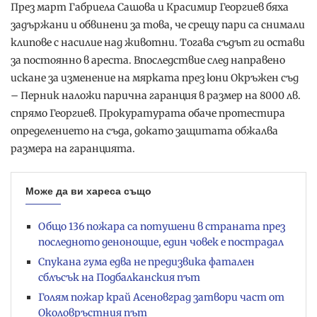
През март Габриела Сашова и Красимир Георгиев бяха
задържани и обвинени за това, че срещу пари са снимали
клипове с насилие над животни. Тогава съдът ги остави
за постоянно в ареста. Впоследствие след направено
искане за изменение на мярката през юни Окръжен съд
– Перник наложи парична гаранция в размер на 8000 лв.
спрямо Георгиев. Прокуратурата обаче протестира
определението на съда, докато защитата обжалва
размера на гаранцията.
Може да ви хареса също
Общо 136 пожара са потушени в страната през
последното денонощие, един човек е пострадал
Спукана гума едва не предизвика фатален
сблъсък на Подбалканския път
Голям пожар край Асеновград затвори част от
Околовръстния път