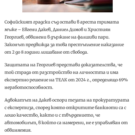
Софийският градски съд остави в ареста тримата
мъже – Евгени Дакев, Даниел Димов и Християн
Георгиев, обвинени в държане на фалшиви пари.
Законът предвижда за това престъпление наказание
от 2 до 8 години лишаване от свобода.
Защитата на Георгиев представи доказателства, че
той страда от разстройство на личността и има
експертно решение на ТЕЛК от 2024 г., определящо 69%
неработоспособност.
Адвокатът на Дакев оспори тезата на прокуратурата
с експертиза, според която откритите банкноти са с
лошо качество, както и с твърдението, че
автомобилът, в който са намерени, не е управляван от
обвиняемия.