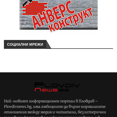
СОЦИАЛНИ МРЕЖИ
Най-новият информационен портал в Пловдив –
Plovdivnews.bg, има амбициите да върне нормалните
отношения между медия и читатели, без истерични