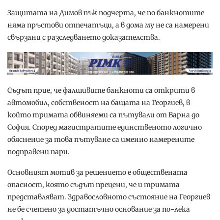
Защитата на Димов пък подчерта, че по банкнотите
няма пръстови отпечатъци, а в дома му не са намерени
свързани с разследването доказателства.
Съдът прие, че фалшивите банкноти са открити в
автомобил, собственост на бащата на Георгиев, в
който тримата обвиняеми са пътували от Варна до
София. Според магистратите единственото логично
обяснение за това пътуване са именно намерените
подправени пари.
Основният мотив за решението е обществената
опасност, която съдът прецени, че и тримата
представляват. Здравословното състояние на Георгиев
не бе счетено за достатъчно основание за по-лека