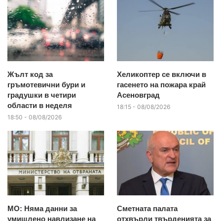
Жълт код за
Хеликоптер се включи в
гръмотевични бури и
гасенето на пожара край
градушки в четири
Асеновград
области в неделя
18:15 - 08/08/2026
18:50 - 08/08/2026
МО: Няма данни за
Сметната палата
умишлено навлизане на
отхвърли твърденията за