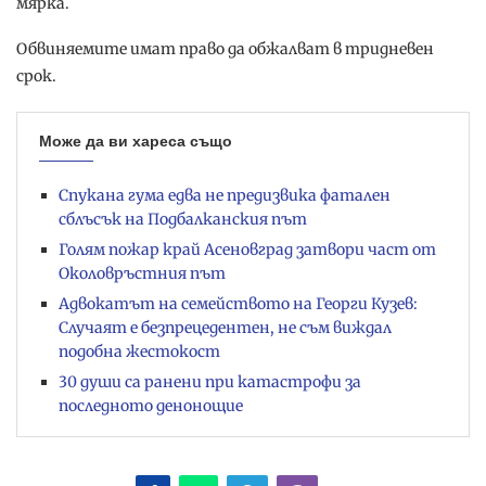
мярка.
Обвиняемите имат право да обжалват в тридневен
срок.
Може да ви хареса също
Спукана гума едва не предизвика фатален
сблъсък на Подбалканския път
Голям пожар край Асеновград затвори част от
Околовръстния път
Адвокатът на семейството на Георги Кузев:
Случаят е безпрецедентен, не съм виждал
подобна жестокост
30 души са ранени при катастрофи за
последното денонощие