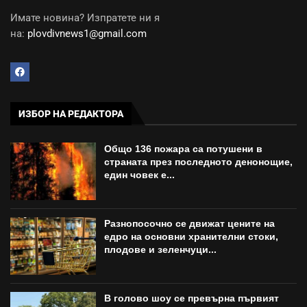
Имате новина? Изпратете ни я
на:
plovdivnews1@gmail.com
ИЗБОР НА РЕДАКТОРА
Общо 136 пожара са потушени в
страната през последното денонощие,
един човек е...
Разнопосочно се движат цените на
едро на основни хранителни стоки,
плодове и зеленчуци...
В голово шоу се превърна първият