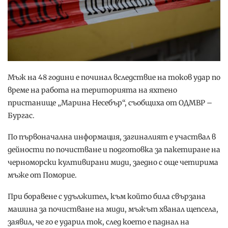
Мъж на 48 години е починал вследствие на токов удар по
време на работа на територията на яхтено
пристанище „Марина Несебър“, съобщиха от ОДМВР –
Бургас.
По първоначална информация, загиналият е участвал в
дейности по почистване и подготовка за пакетиране на
черноморски култивирани миди, заедно с още четирима
мъже от Поморие.
При боравене с удължител, към който била свързана
машина за почистване на миди, мъжът хванал щепсела,
заявил, че го е ударил ток, след което е паднал на