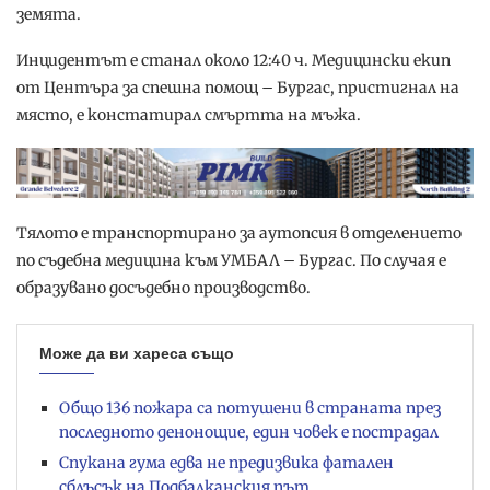
земята.
Инцидентът е станал около 12:40 ч. Медицински екип
от Центъра за спешна помощ – Бургас, пристигнал на
място, е констатирал смъртта на мъжа.
Тялото е транспортирано за аутопсия в отделението
по съдебна медицина към УМБАЛ – Бургас. По случая е
образувано досъдебно производство.
Може да ви хареса също
Общо 136 пожара са потушени в страната през
последното денонощие, един човек е пострадал
Спукана гума едва не предизвика фатален
сблъсък на Подбалканския път