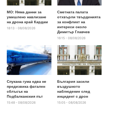
МО: Няма данни за
Сметната палата
умишлено навлизане
отхвърли твърденията
на дрона край Кардам
за конфликт на
интереси около
18:13 - 08/08/2026
Димитър Главчев
16:15 - 08/08/2026
Спукана гума едва не
България засили
предизвика фатален
въздушното
сблъсък на
наблюдение след
Подбалканския път
инцидент с дрон
15:48 - 08/08/2026
15:05 - 08/08/2026