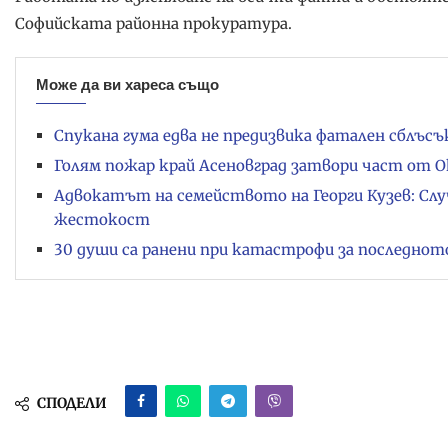
Софийската районна прокуратура.
Може да ви хареса също
Спукана гума едва не предизвика фатален сблъс
Голям пожар край Асеновград затвори част от
Адвокатът на семейството на Георги Кузев: Слу
жестокост
30 души са ранени при катастрофи за последнот
СПОДЕЛИ