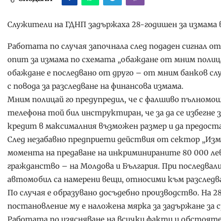
Служители на ГДНП задържаха 28-годишен за измама в 
Работата по случая започнала след подаден сигнал от
опит за измама по схемата „обаждане от мним полица
обаждане е последвано от друго – от мним банков с
с повода за разследване на финансова измама.
Мним полицай го предупредил, че с фалшиво пълномощ
телефона той бил инструктиран, че за да се избегне
кредит в максималния възможен размер и да предоста
След незабавно предприети действия от сектор „Изма
момента на предаване на инкриминираните 80 000 лева
гражданство – на Молдова и България. При последвал
автомобил са намерени вещи, относими към разслед
По случая е образувано досъдебно производство. На 2
постановление му е наложена мярка за задържане за ср
Работата по изясняване на всички факти и обстоят