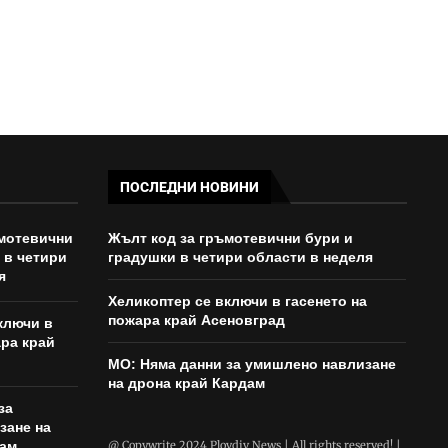
ПОСЛЕДНИ НОВИНИ
ъмотевични
Жълт код за гръмотевични бури и
 в четири
градушки в четири области в неделя
я
Хеликоптер се включи в гасенето на
пожара край Асеновград
ключи в
ара край
МО: Няма данни за умишлено навлизане
на дрона край Кардам
за
зане на
дам
@ Copywrite 2024 Plovdiv News | All rights reserved! |