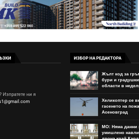
ЪЗКИ
ИЗБОР НА РЕДАКТОРА
Жълт код за гр
бури и градушки
области в недел
 Изпратете ни я
Хеликоптер се в
ws1@gmail.com
гасенето на пож
Асеновград
МО: Няма данни 
умишлено навли
дрона край Кар