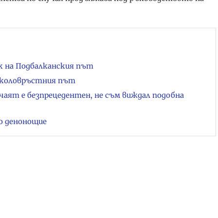
ък на Подбалканския път
 Околовръстния път
чаят е безпрецедентен, не съм виждал подобна
о денонощие