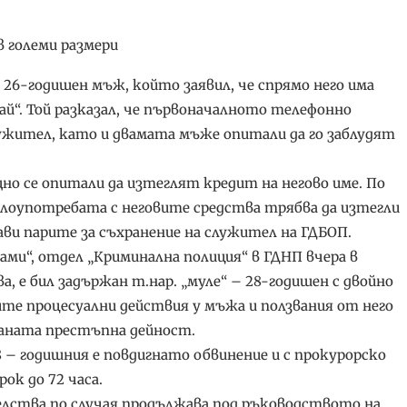
големи размери ​
 26-годишен мъж, който заявил, че спрямо него има
й“. Той разказал, че първоначалното телефонно
лужител, като и двамата мъже опитали да го заблудят
но се опитали да изтеглят кредит на негово име. По
 злоупотребата с неговите средства трябва да изтегли
ви парите за съхранение на служител на ГДБОП.
ми“, отдел „Криминална полиция“ в ГДНП вчера в
, е бил задържан т.нар. „муле“ – 28-годишен с двойно
ите процесуални действия у мъжа и ползвания от него
ваната престъпна дейност.
8 – годишния е повдигнато обвинение и с прокурорско
ок до 72 часа.
елства по случая продължава под ръководството на