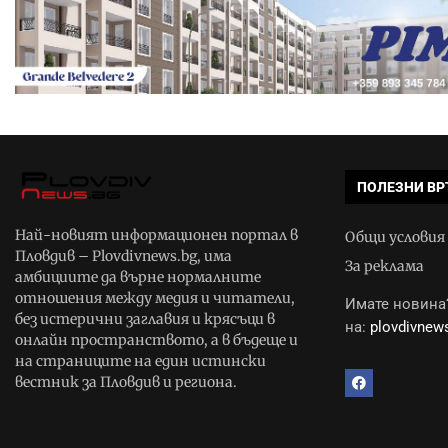
ПОЛЕЗНИ ВР
Най-новият информационен портал в
Общи условия
Пловдив – Plovdivnews.bg, има
За реклама
амбициите да върне нормалните
отношения между медия и читатели,
Имате новина?
без истерични заглавия и крясъци в
на:
plovdivne
онлайн пространството, а в бъдеще и
на страниците на един истински
вестник за Пловдив и региона.