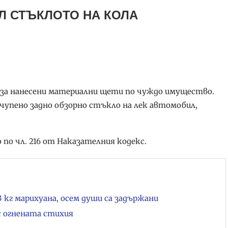
ИЛ СТЪКЛОТО НА КОЛА
 за нанесени материални щети по чуждо имущество.
 счупено задно обзорно стъкло на лек автомобил,
по чл. 216 от Наказателния кодекс.
3 кг марихуана, осем души са задържани
с огнената стихия