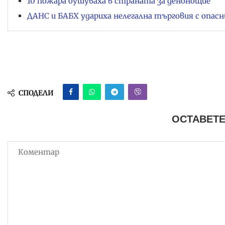
10 пожара бушуваха в страната за денонощие
ДАНС и БАБХ удариха нелегална търговия с опас
СПОДЕЛИ
ОСТАВЕТЕ