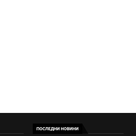
ДАНС И БАБХ УДАРИХА
НЕЛЕГАЛНА ТЪРГОВИЯ С
ОПАСНИ...
18:23 - 07/08/2026
ПОСЛЕДНИ НОВИНИ