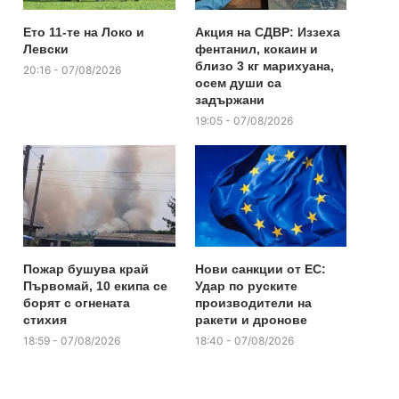
Ето 11-те на Локо и
Акция на СДВР: Иззеха
Левски
фентанил, кокаин и
близо 3 кг марихуана,
20:16 - 07/08/2026
осем души са
задържани
19:05 - 07/08/2026
Пожар бушува край
Нови санкции от ЕС:
Първомай, 10 екипа се
Удар по руските
борят с огнената
производители на
стихия
ракети и дронове
18:59 - 07/08/2026
18:40 - 07/08/2026