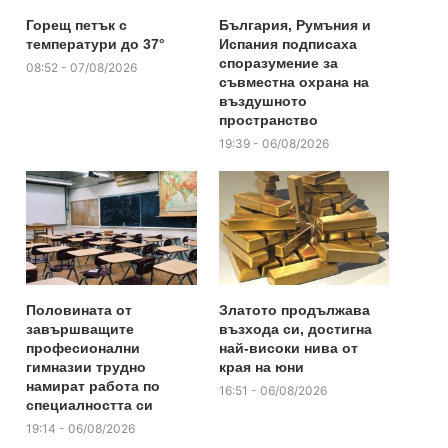
Горещ петък с
България, Румъния и
температури до 37°
Испания подписаха
споразумение за
08:52 - 07/08/2026
съвместна охрана на
въздушното
пространство
19:39 - 06/08/2026
Половината от
Златото продължава
завършващите
възхода си, достигна
професионални
най-високи нива от
гимназии трудно
края на юни
намират работа по
16:51 - 06/08/2026
специалността си
19:14 - 06/08/2026