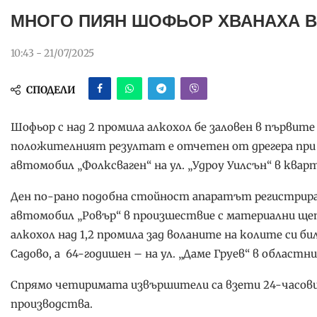
МНОГО ПИЯН ШОФЬОР ХВАНАХА В
10:43 - 21/07/2025
СПОДЕЛИ
Шофьор с над 2 промила алкохол бе заловен в първите 
положителният резултат е отчетен от дрегера при 
автомобил „Фолксваген“ на ул. „Удроу Уилсън“ в кварт
Ден по-рано подобна стойност апаратът регистрирал 
автомобил „Ровър“ в произшествие с материални щет
алкохол над 1,2 промила зад воланите на колите си би
Садово, а 64-годишен – на ул. „Даме Груев“ в областни
Спрямо четиримата извършители са взети 24-часови 
производства.