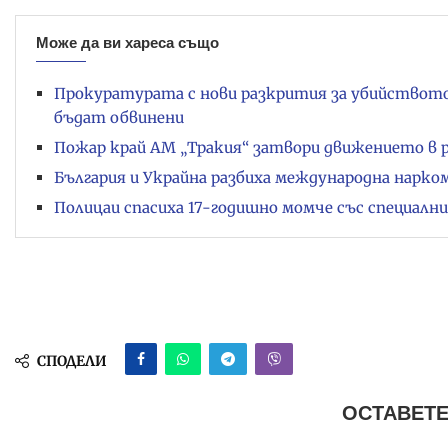
Може да ви хареса също
Прокуратурата с нови разкрития за убийствот
бъдат обвинени
Пожар край АМ „Тракия“ затвори движението в 
България и Украйна разбиха международна нарко
Полицаи спасиха 17-годишно момче със специалн
СПОДЕЛИ
ОСТАВЕТЕ