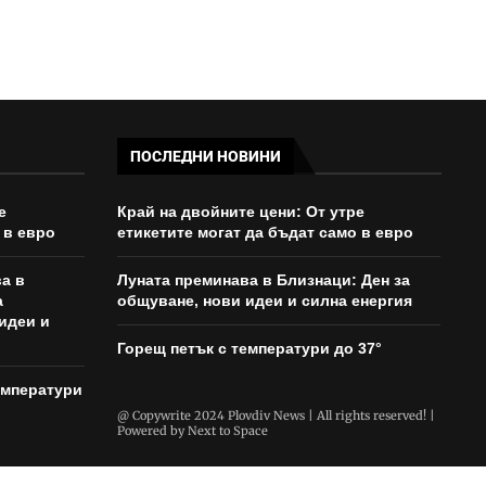
ПОСЛЕДНИ НОВИНИ
е
Край на двойните цени: От утре
 в евро
етикетите могат да бъдат само в евро
а в
Луната преминава в Близнаци: Ден за
а
общуване, нови идеи и силна енергия
идеи и
Горещ петък с температури до 37°
емператури
@ Copywrite 2024 Plovdiv News | All rights reserved! |
Powered by
Next to Space