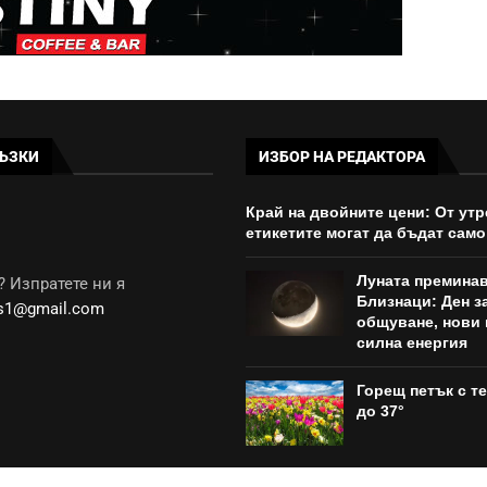
ЪЗКИ
ИЗБОР НА РЕДАКТОРА
Край на двойните цени: От утр
етикетите могат да бъдат само
Луната преминав
 Изпратете ни я
Близнаци: Ден з
ws1@gmail.com
общуване, нови 
силна енергия
Горещ петък с т
до 37°