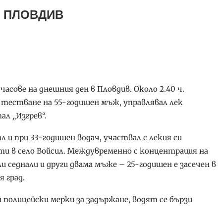
 ПЛОВДИВ
часове на днешния ден в Пловдив. Около 2.40 ч.
тестване на 55-годишен мъж, управлявал лек
ал „Изгрев“.
и при 33-годишен водач, участвал с лекия си
и в село Войсил. Междувременно с концентрация на
ли седнали и други двама мъже – 25-годишен е засечен в
я град.
полицейски мерки за задържане, водят се бързи