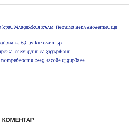
о край Младежкия хълм: Петима непълнолетни ще
района на 69-ия километър
мрежа, осем души са задържани
и потребности след часове издирване
 КОМЕНТАР