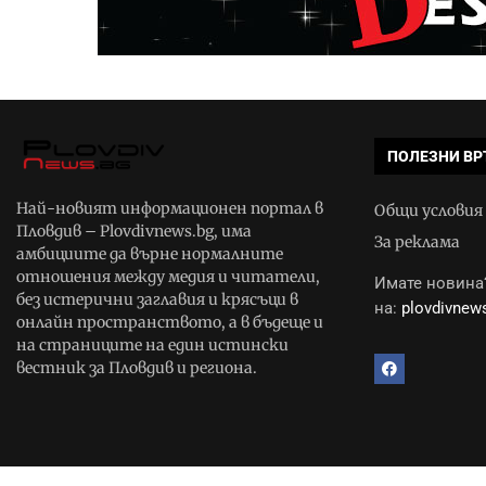
ПОЛЕЗНИ ВР
Най-новият информационен портал в
Общи условия
Пловдив – Plovdivnews.bg, има
За реклама
амбициите да върне нормалните
отношения между медия и читатели,
Имате новина?
без истерични заглавия и крясъци в
на:
plovdivne
онлайн пространството, а в бъдеще и
на страниците на един истински
вестник за Пловдив и региона.