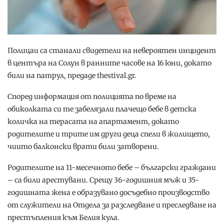
Полицаи са станали свидетели на невероятен инцидент
в центъра на Солун в ранните часове на 16 юни, докато
били на патрул, предаде thestival.gr.
Според информация от полицията по време на
обиколката си те забелязали плачещо бебе в детска
количка на терасата на апартамент, докато
родителите и трите им други деца спели в жилището,
чиито балконски врати били затворени.
Родителите на 11-месечното бебе – български граждани
– са били арестувани. Срещу 36-годишния мъж и 35-
годишната жена е образувано досъдебно производство
от служители на Отдела за разследване и преследване на
престъпления към Белия кула.