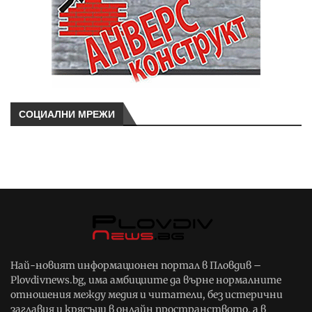
СОЦИАЛНИ МРЕЖИ
Най-новият информационен портал в Пловдив –
Plovdivnews.bg, има амбициите да върне нормалните
отношения между медия и читатели, без истерични
заглавия и крясъци в онлайн пространството, а в