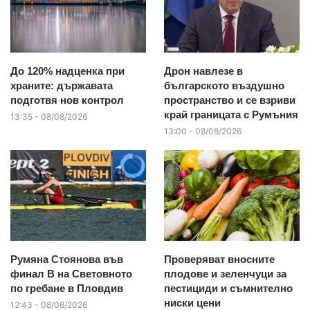
До 120% надценка при
Дрон навлезе в
храните: държавата
българското въздушно
подготвя нов контрол
пространство и се взриви
край границата с Румъния
13:35 - 08/08/2026
13:00 - 08/08/2026
Румяна Стоянова във
Проверяват вносните
финал B на Световното
плодове и зеленчуци за
по гребане в Пловдив
пестициди и съмнително
ниски цени
12:43 - 08/08/2026