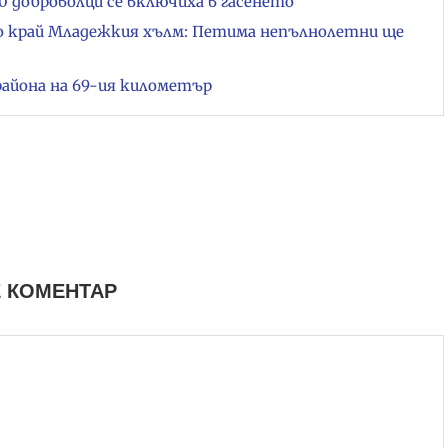
 доброволци се включиха в гасенето
о край Младежкия хълм: Петима непълнолетни ще
района на 69-ия километър
 КОМЕНТАР