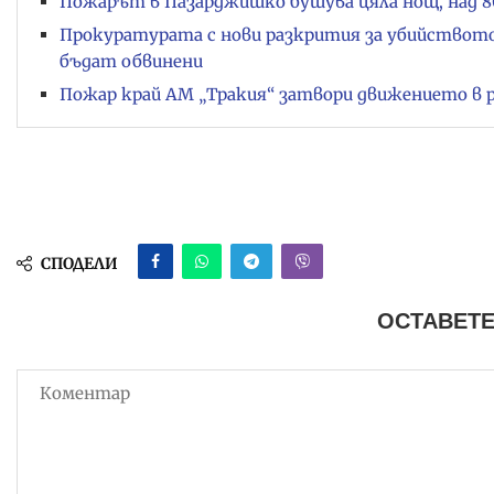
Пожарът в Пазарджишко бушува цяла нощ, над 80
Прокуратурата с нови разкрития за убийствот
бъдат обвинени
Пожар край АМ „Тракия“ затвори движението в 
СПОДЕЛИ
ОСТАВЕТЕ