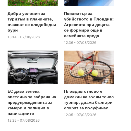
Добри условия за
Психиатър за
туризъм в планините,
убийството в Пловдив:
очакват се следобедни
Агресията при децата
бури
се формира още в
семейната среда
13:14 - 07/08/2026
12:36 - 07/08/2026
ЕС дава зелена
Пловдив отново е
светлина за забрана на
домакин на голям тенис
предупрежденията за
турнир, двама българи
камери и полиция в
спорят за полуфинал
навигациите
12:05 - 07/08/2026
12:25 - 07/08/2026