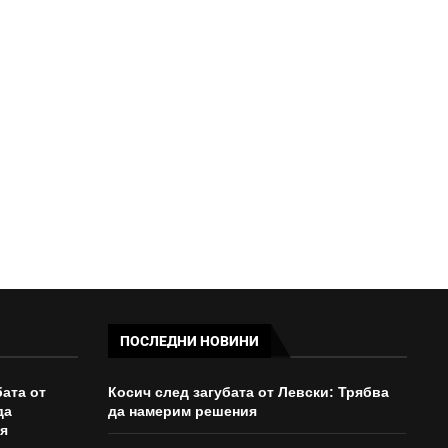
ДАНС И БАБХ УДАРИХА
НЕЛЕГАЛНА ТЪРГОВИЯ С
ОПАСНИ...
18:23 - 07/08/2026
ПОСЛЕДНИ НОВИНИ
бата от
Косич след загубата от Левски: Трябва
да
да намерим решения
я