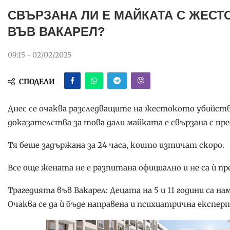
СВЪРЗАНА ЛИ Е МАЙКАТА С ЖЕСТ
ВЪВ ВАКАРЕЛ?
09:15 - 02/02/2025
СПОДЕЛИ
Днес се очаква разследващите на жестокото убийств
доказателства за това дали майката е свързана с п
Тя беше задържана за 24 часа, които изтичат скоро.
Все още жената не е разпитана официално и не са ѝ пре
Трагедията във Вакарел: Децата на 5 и 11 години са н
Очаква се да ѝ бъде направена и психиатрична експер