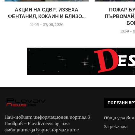
АКЦИЯ НА СДВР: ИЗЗЕХА
ПОЖАР Б
ФЕНТАНИЛ, КОКАИН И БЛИЗО...
ПЪРВОМАЙ,
БОР
19:05 - 07/08/2026
18:59 - 
ПОЛЕЗНИ ВР
Най-новият информационен портал в
Общи условия
Пловдив – Plovdivnews.bg, има
За реклама
амбициите да върне нормалните