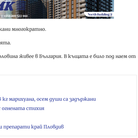
шкани многократно.
ията.
ловина живее в България. В къщата е било под наем от
3 кг марихуана, осем души са задържани
с огнената стихия
ни препарати край Пловдив