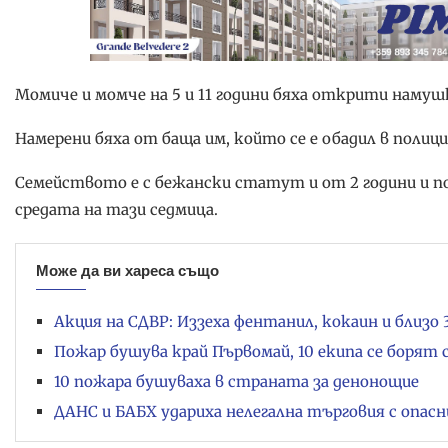
Момиче и момче на 5 и 11 години бяха открити наму
Намерени бяха от баща им, който се е обадил в полиц
Семейството е с бежански статут и от 2 години и по
средата на тази седмица.
Може да ви хареса също
Акция на СДВР: Иззеха фентанил, кокаин и близо 
Пожар бушува край Първомай, 10 екипа се борят 
10 пожара бушуваха в страната за денонощие
ДАНС и БАБХ удариха нелегална търговия с опас