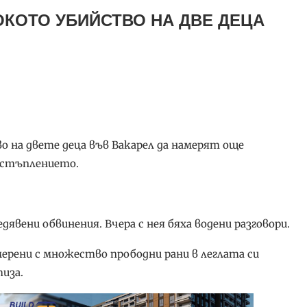
ОКОТО УБИЙСТВО НА ДВЕ ДЕЦА
о на двете деца във Вакарел да намерят още
рестъплението.
дявени обвинения. Вчера с нея бяха водени разговори.
амерени с множество прободни рани в леглата си
тиза.