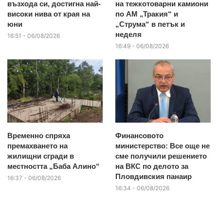
възхода си, достигна най-
на тежкотоварни камиони
високи нива от края на
по АМ „Тракия“ и
юни
„Струма“ в петък и
неделя
16:51 - 06/08/2026
16:49 - 06/08/2026
Временно спряха
Финансовото
премахването на
министерство: Все още не
жилищни сгради в
сме получили решението
местността „Баба Алино“
на ВКС по делото за
Пловдивския панаир
16:37 - 06/08/2026
16:34 - 06/08/2026