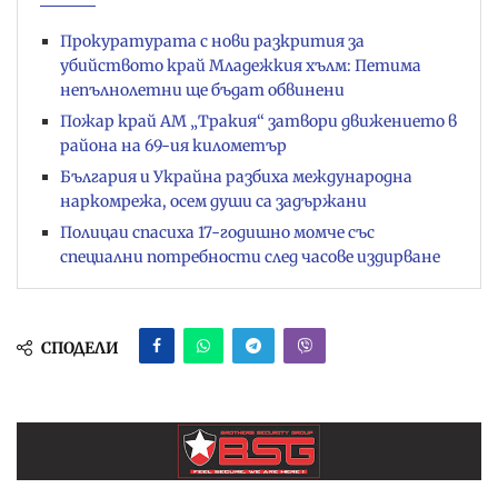
Прокуратурата с нови разкрития за
убийството край Младежкия хълм: Петима
непълнолетни ще бъдат обвинени
Пожар край АМ „Тракия“ затвори движението в
района на 69-ия километър
България и Украйна разбиха международна
наркомрежа, осем души са задържани
Полицаи спасиха 17-годишно момче със
специални потребности след часове издирване
СПОДЕЛИ