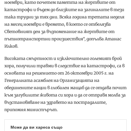
ноември, като почетем паметта на жертвите от
катастрофи и бъдем до близките на загиналите в тези
така трудни за тях дни. Всяка година третата неделя
на месец ноември е времето, в което се отбелязва
Световният ден за възпоменание на жертвите от
пътнотранспортни произшествия“, допълва Атанас
Илков.
Високата смъртност и изключително големият брой
хора, получили травми в следствие на катастрофи, са в
основата на решението от 26 октомври 2005 г. на
Генералната асамблея на Организацията на
обединените нации в глобален мащаб да се отдава почит
към загубилите живота си хора и да се отправя молба за
възстановяване на здравето на пострадалите,
припомня министърът.
Може да ви хареса също