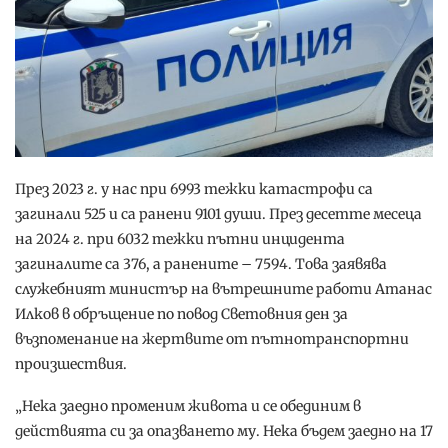
През 2023 г. у нас при 6993 тежки катастрофи са
загинали 525 и са ранени 9101 души. През десетте месеца
на 2024 г. при 6032 тежки пътни инцидента
загиналите са 376, а ранените – 7594. Това заявява
служебният министър на вътрешните работи Атанас
Илков в обръщение по повод Световния ден за
възпоменание на жертвите от пътнотранспортни
произшествия.
„Нека заедно променим живота и се обединим в
действията си за опазването му. Нека бъдем заедно на 17