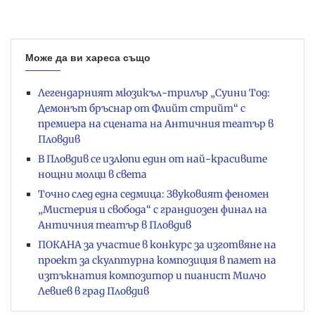
Може да ви хареса също
Легендарният мюзикъл-трилър „Суини Тод:
Демонът бръснар от Флийт стрийт“ с
премиера на сцената на Античния театър в
Пловдив
В Пловдив се излюпи един от най-красивите
нощни молци в света
Точно след една седмица: Звуковият феномен
„Мистерия и свобода“ с грандиозен финал на
Античния театър в Пловдив
ПОКАНА за участие в конкурс за изготвяне на
проект за скулптурна композиция в памет на
изтъкнатия композитор и пианист Милчо
Левиев в град Пловдив