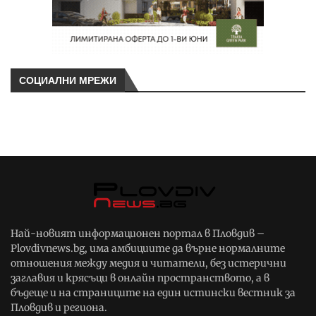
СОЦИАЛНИ МРЕЖИ
Най-новият информационен портал в Пловдив –
Plovdivnews.bg, има амбициите да върне нормалните
отношения между медия и читатели, без истерични
заглавия и крясъци в онлайн пространството, а в
бъдеще и на страниците на един истински вестник за
Пловдив и региона.