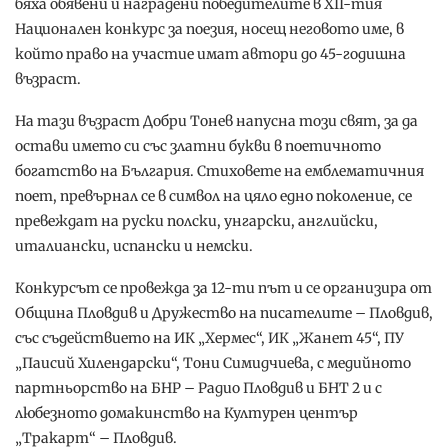
бяха обявени и наградени победителите в ХII-тия
Национален конкурс за поезия, носещ неговото име, в
който право на участие имат автори до 45-годишна
възраст.
На тази възраст Добри Тонев напусна този свят, за да
остави името си със златни букви в поетичното
богатство на България. Стиховете на емблематичния
поет, превърнал се в символ на цяло едно поколение, се
превеждат на руски полски, унгарски, английски,
италиански, испански и немски.
Конкурсът се провежда за 12-ти път и се организира от
Община Пловдив и Дружество на писателите – Пловдив,
със съдействието на ИК „Хермес“, ИК „Жанет 45“, ПУ
„Паисий Хилендарски“, Тони Симидчиева, с медийното
партньорство на БНР – Радио Пловдив и БНТ 2 и с
любезното домакинство на Културен център
„Тракарт“ – Пловдив.