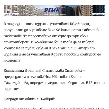
В тазгодишното издание участваха 103 автори,
допуснати до оценяване бяха 98 кандидати с авторски
текстове. Те представиха от едно до три свои
стихотворения. Условието беше това да са творби,
които не са публикувани в печатни или интернет
издания и не са участвали в други подобни конкурси до
момента.
Комисията в състав: Станислава Станоева –
председател и членове Ина Иванова и Елена
Тамамджиева, определи следните победители в 12-тото
издание:
Награди от община Пловдив: