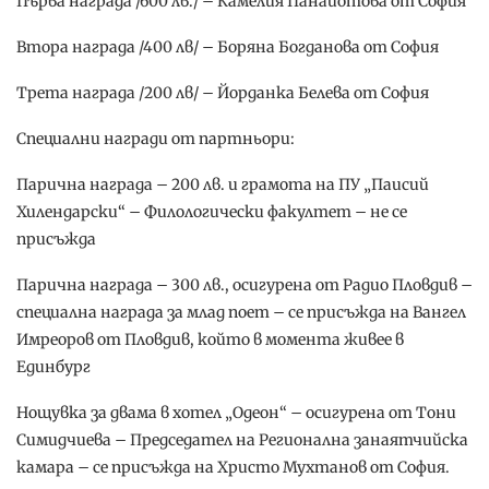
Първа награда /600 лв./ – Камелия Панайотова от София
Втора награда /400 лв/ – Боряна Богданова от София
Трета награда /200 лв/ – Йорданка Белева от София
Специални награди от партньори:
Парична награда – 200 лв. и грамота на ПУ „Паисий
Хилендарски“ – Филологически факултет – не се
присъжда
Парична награда – 300 лв., осигурена от Радио Пловдив –
специална награда за млад поет – се присъжда на Вангел
Имреоров от Пловдив, който в момента живее в
Единбург
Нощувка за двама в хотел „Одеон“ – осигурена от Тони
Симидчиева – Председател на Регионална занаятчийска
камара – се присъжда на Христо Мухтанов от София.