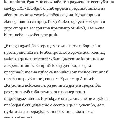
контакти, взаимно опознаване и разменени гостувания
между ГХГ-Пловдив и утвърдени представители на
австрийската художествена сцена. Куратори на
експозицията са проф. Ролф Лавен, изкуствоведът и
директор на галерията Красимир Линков, и Милена
Китипова – главен уредник.
„В тази изложба се срещаме с личните творчески
пространства на 14 австрийски художници, които,
макар и да не представляват цялостна картина на
съвременното австрийско изкуство, са една
представителна извадка на някои от тенденциите в
неговото развитие“, споделя Красимир Линков.
„Различни поколения, различни изразни средства,
различна чувствителност и подчертани
индивидуалности. Изхождам от факта, че не е нужен
преводач в общуването с което и да е изкуство, не е
нужно да се преразказват послания, когато са