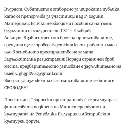
Възраст: Събитието е отворено за широката публика,
като се препоръчва за участници над 14 години.
Материали: Всички необходими пособия са напълно
безплатни и осигурени от ГХГ – Пловдив.
Локация: В зависимост от броя на присъстващите,
срещата ще се проведе в детския кът с работни маси
или в основното пространство на залата.
Задължителна регистрация: Поради ограничен брой
места, предварителното записване е задължително на
имейл: ghgpl1952@gmail.com
Входът за изложбата и съпътстващите събития е
СВОБОДЕН!
Проектът „Творчески пространства“ се реализира с
финансовата подкрепа на Министерството на
културата на Република България и Австрийския
културен форум.