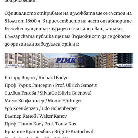
общочовешки.“
Официалното откриване на изложбата ще се състои на
8 юли от 18:00 ч. в присъствието на част от авторите.
Към експозицията е издаден и съпътстващ каталог.
Българската публика ще има възможност да се докосне
до оригиналния визуален език на:
Рихард Бодин / Richard Bodyn
Проф. Улрих Гансерт / Prof. Ullrich Gansert
Силвия Генова / SilviaGe (Silvia Guenova)
Момо Хьофлингер / Momo Höflinger
Удо Хоенбергер / Udo Hohenberger
Валтер Канов / Walter Kanov
Проф. Тония Кос / Prof. Tonia Kos
Бригите Кратохвил / Brigitte Kratochwill