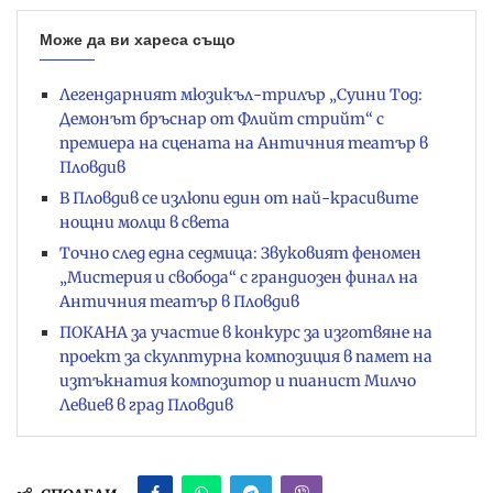
Може да ви хареса също
Легендарният мюзикъл-трилър „Суини Тод:
Демонът бръснар от Флийт стрийт“ с
премиера на сцената на Античния театър в
Пловдив
В Пловдив се излюпи един от най-красивите
нощни молци в света
Точно след една седмица: Звуковият феномен
„Мистерия и свобода“ с грандиозен финал на
Античния театър в Пловдив
ПОКАНА за участие в конкурс за изготвяне на
проект за скулптурна композиция в памет на
изтъкнатия композитор и пианист Милчо
Левиев в град Пловдив