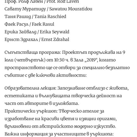
Проф. Ролф Лавен / Prof. Rolf Laven
Савату Муратиду / Sawatou Mouratidou
Таня Рашид / Tania Raschied
Фаек Расул / Faek Rasul
Ерика Зайвалд / Erika Seywald
Ернст Здрахал / Ernst Zdrahal
Съпътстваща програма: Проектът продължава на 9
юли (четвъртък) от 10:30 ч. в Зала „2019“, когато
пространството ще се отвори за специално безплатно
събитие с две ключови активности:
Образователна лекция: Запознаване отблизо с живота,
естетиката и вълнуващата творческа дейност на
част от авторите в изложбата.
Практически уъркшоп: Творческо ателие за
изработване на красиви цветя и изящни оригами,
вдъхновени от австрийското модерно изкуство.
Важна информация за участниците в уъркшопа: