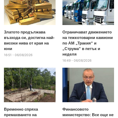
Златото продължава
Ограничават движението
възхода си, достигна най-
на тежкотоварни камиони
високи нива от края на
по АМ „Тракия“ и
юни
„Струма“ в петък и
неделя
16:51 - 06/08/2026
16:49 - 06/08/2026
Временно спряха
Финансовото
премахването на
министерство: Все още не