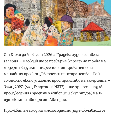
От 8 юли до 6 август 2026 г. Градска художествена
галерия – Пловдив ще се превърне в пресечна точка на
модерни визуални търсения с откриването на
мащабния проект „Творчески пространства“. Най-
голямото експозиционно пространство на галерията –
Зала „2019“ (ул. „Гладстон“ №32) – ще приюти над 65
произведения (предимно живопис и скулптура) на 14
изтъкнати автори от Австрия.
Изложбата е плод на многогодишни задълбочаващи се