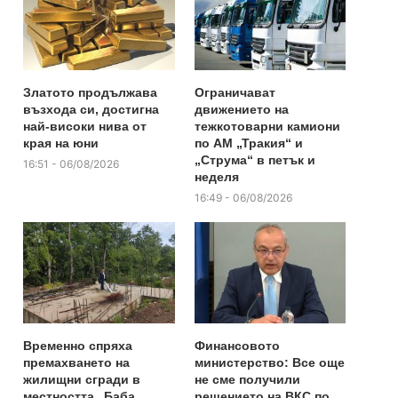
Златото продължава
Ограничават
възхода си, достигна
движението на
най-високи нива от
тежкотоварни камиони
края на юни
по АМ „Тракия“ и
„Струма“ в петък и
16:51 - 06/08/2026
неделя
16:49 - 06/08/2026
Временно спряха
Финансовото
премахването на
министерство: Все още
жилищни сгради в
не сме получили
местността „Баба
решението на ВКС по