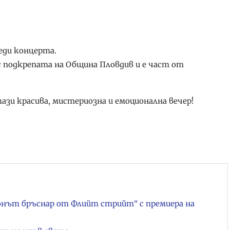
еди концерта.
 подкрепата на Община Пловдив и е част от
и красива, мистериозна и емоционална вечер!
онът бръснар от Флийт стрийт“ с премиера на