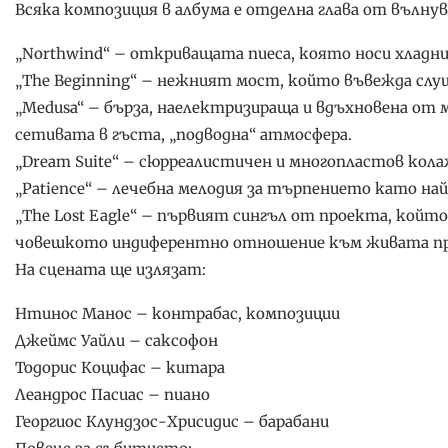
Всяка композиция в албума е отделна глава от вълнув
„Northwind“ – откриващата пиеса, която носи хладни
„The Beginning“ – нежният мост, който въвежда слу
„Medusa“ – бърза, наелектризираща и вдъхновена о
сетивата в гъста, „подводна“ атмосфера.
„Dream Suite“ – сюрреалистичен и многопластов кол
„Patience“ – лечебна мелодия за търпението като на
„The Lost Eagle“ – първият сингъл от проекта, който
човешкото индиферентно отношение към живата пр
На сцената ще излязат:
Нтинос Манос – контрабас, композиции
Джеймс Уайли – саксофон
Тодорис Коцифас – китара
Леандрос Пасиас – пиано
Георгиос Клундзос-Хрисидис – барабани