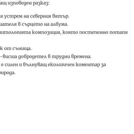
ащ изповеден разказ:
я устрем на северния вятър.
шателя в сърцето на албума.
т митологията композиция, която постепенно потапя
аж от сънища.
й-висша добродетел в трудни времена.
 е силен и вълнуващ екологичен коментар за
ирода.