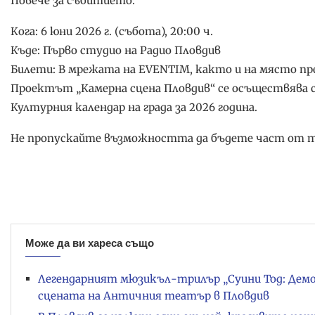
Повече за събитието:
Кога: 6 юни 2026 г. (събота), 20:00 ч.
Къде: Първо студио на Радио Пловдив
Билети: В мрежата на EVENTIM, както и на място пр
Проектът „Камерна сцена Пловдив“ се осъществява с
Културния календар на града за 2026 година.
Не пропускайте възможността да бъдете част от таз
Може да ви хареса също
Легендарният мюзикъл-трилър „Суини Тод: Дем
сцената на Античния театър в Пловдив