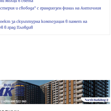
ни молци в света
стерия и свобода“ с грандиозен финал на Античния
роект за скулптурна композиция в памет на
 в град Пловдив