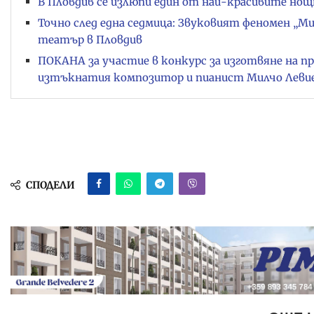
В Пловдив се излюпи един от най-красивите нощ
Точно след една седмица: Звуковият феномен „Ми
театър в Пловдив
ПОКАНА за участие в конкурс за изготвяне на п
изтъкнатия композитор и пианист Милчо Левиев
СПОДЕЛИ