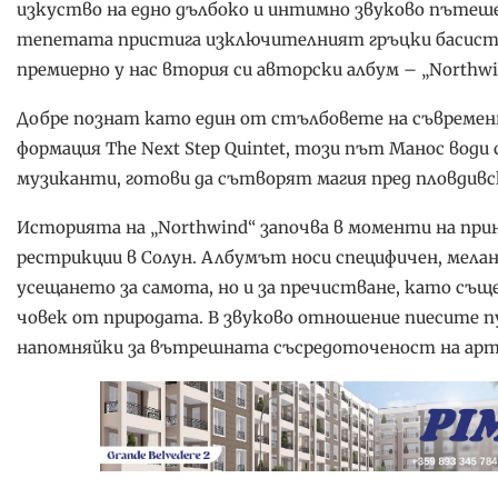
изкуство на едно дълбоко и интимно звуково пътеше
тепетата пристига изключителният гръцки басист, 
премиерно у нас втория си авторски албум – „Northwi
Добре познат като един от стълбовете на съвременн
формация The Next Step Quintet, този път Манос вод
музиканти, готови да сътворят магия пред пловдивс
Историята на „Northwind“ започва в моменти на при
рестрикции в Солун. Албумът носи специфичен, мелан
усещането за самота, но и за пречистване, като с
човек от природата. В звуково отношение пиесите п
напомняйки за вътрешната съсредоточеност на артис