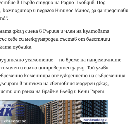
ствие в Първо студио на Радио Пловдив. Под
композитор и педагог Нтинос Манос, за да представи
nd“.
ата джаз сцена в Гърция и член на култовата
и със себе си международен състав от блестящи
ката публика.
нудително усамотение – по време на пандемичните
холичен и силно интровертен заряд. Той улавя
ъщевременно коментира отчуждението на съвременния
улсират в ритъма на световния модерен джаз,
ти от ранга на Брайън Блейд и Кени Гарет.