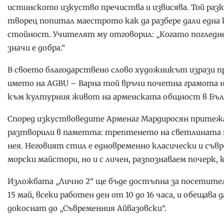
истинското изкуство пречиства и извисява. Той разк
творец попитал маестрото как да разбере дали една 
стойност. Учителят му отговорил: „Когато погледне
значи е добра.“
В своето благодарствено слово художникът изрази п
името на AGBU – Варна той връчи почетна грамота н
към културния живот на арменската общност в Бъл
Според изкуствоведите Арменаг Мардиросян притежав
разтворили в паметта: трептенето на светлината п
нея. Неговият стил е едновременно класически и съв
морски майстори, но и с личен, разпознаваем почерк,
Изложбата „Лично 2“ ще бъде достъпна за посетител
15 май, всеки работен ден от 10 до 16 часа, и обещава
докоснат до „Съвременния Айвазовски“.