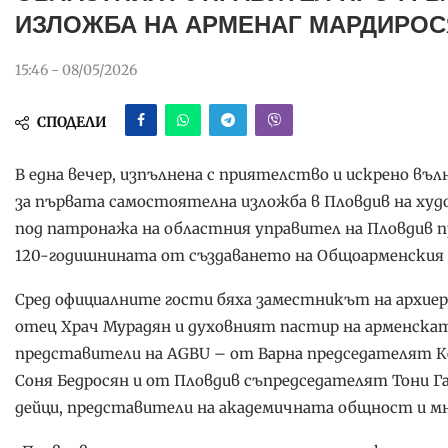
ИЗЛОЖБА НА АРМЕНАГ МАРДИРОС
15:46 - 08/05/2026
СПОДЕЛИ
В една вечер, изпълнена с приятелство и искрено в
за първата самостоятелна изложба в Пловдив на ху
под патронажа на областния управител на Пловдив пр
120-годишнината от създаването на Общоарменския 
Сред официалните гости бяха заместникът на архиер
отец Храч Мурадян и духовният пастир на арменска
представители на AGBU – от Варна председателят К
Соня Бедросян и от Пловдив съпредседателят Тони Г
дейци, представители на академичната общност и мн