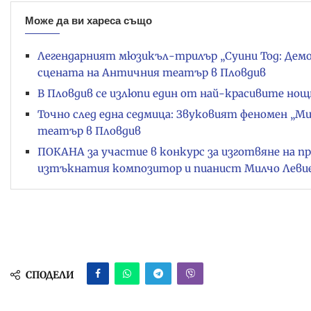
Може да ви хареса също
Легендарният мюзикъл-трилър „Суини Тод: Дем
сцената на Античния театър в Пловдив
В Пловдив се излюпи един от най-красивите нощ
Точно след една седмица: Звуковият феномен „Ми
театър в Пловдив
ПОКАНА за участие в конкурс за изготвяне на п
изтъкнатия композитор и пианист Милчо Левиев
СПОДЕЛИ