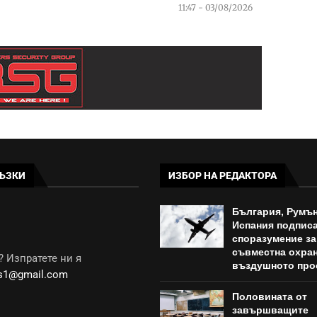
11:47 - 03/08/2026
ЪЗКИ
ИЗБОР НА РЕДАКТОРА
България, Румън
Испания подпис
споразумение за
съвместна охран
 Изпратете ни я
въздушното про
ws1@gmail.com
Половината от
завършващите