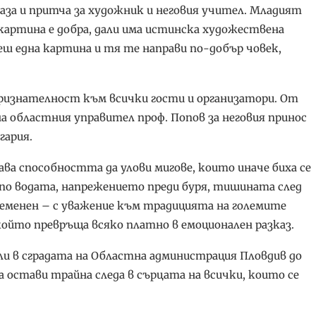
аза и притча за художник и неговия учител. Младият
картина е добра, дали има истинска художествена
ш една картина и тя те направи по-добър човек,
ризнателност към всички гости и организатори. От
а областния управител проф. Попов за неговия принос
гария.
а способността да улови мигове, които иначе биха се
о водата, напрежението преди буря, тишината след
ременен – с уважение към традицията на големите
 който превръща всяко платно в емоционален разказ.
и в сградата на Областна администрация Пловдив до
 да остави трайна следа в сърцата на всички, които се