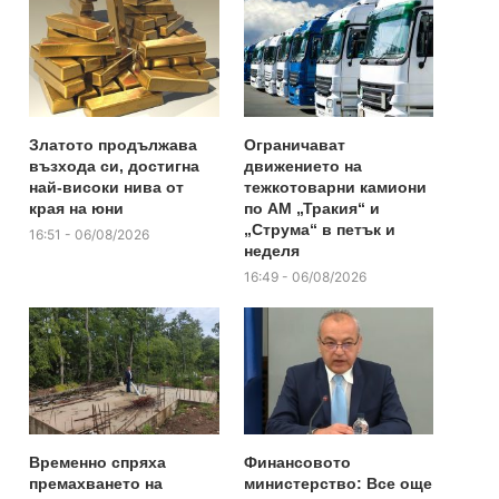
Златото продължава
Ограничават
възхода си, достигна
движението на
най-високи нива от
тежкотоварни камиони
края на юни
по АМ „Тракия“ и
„Струма“ в петък и
16:51 - 06/08/2026
неделя
16:49 - 06/08/2026
Временно спряха
Финансовото
премахването на
министерство: Все още