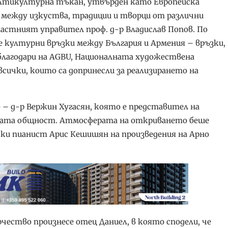
мултикултурна тъкан, утвърден като Европейска
и между изкуства, традиции и творци от различни
астният управител проф. д-р Владислав Попов. По
 културни връзки между България и Армения – връзки,
 благодари на AGBU, Националната художествена
сички, които са допринесли за реализирането на
 – д-р Вержин Хугасян, която е представител на
ката общност. Атмосферата на откриването беше
ки пианист Арис Кешишян на произведения на Арно
ество произнесе отец Даниел, в която сподели, че