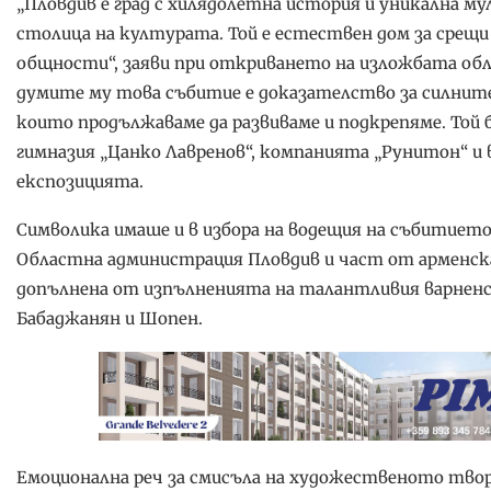
„Пловдив е град с хилядолетна история и уникална 
столица на културата. Той е естествен дом за срещ
общности“, заяви при откриването на изложбата обл
думите му това събитие е доказателство за силните
които продължаваме да развиваме и подкрепяме. Той
гимназия „Цанко Лавренов“, компанията „Рунитон“ и в
експозицията.
Символика имаше и в избора на водещия на събитието
Областна администрация Пловдив и част от арменс
допълнена от изпълненията на талантливия варненс
Бабаджанян и Шопен.
Емоционална реч за смисъла на художественото творч