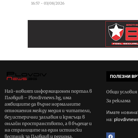
16:57 - 03/08/2026
ПОЛЕЗНИ ВР
Най-новият информационен портал в
Общи условия
Пловдив – Plovdivnews.bg, има
За реклама
амбициите да върне нормалните
отношения между медия и читатели,
Имате новина?
без истерични заглавия и крясъци в
на:
plovdivne
онлайн пространството, а в бъдеще и
на страниците на един истински
вестник за Пловдив и региона.