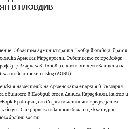
ЯН В ПЛОВДИВ
ълнение, Областна администрация Пловдив отвори врати
дожника Арменаг Мардиросян. Събитието се провежда
оф. д-р Владислав Попов и е част от честванията на
благотворителен съюз (AGBU).
ейския наместник на Арменската епархия в България
та общност в Пловдив отец Даниел Караджиян, както и
еворк Крикорян, от София почетният председател
арабедян. Сред присъстващите бяха още културни
огобройни гости.