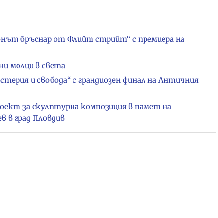
онът бръснар от Флийт стрийт“ с премиера на
ни молци в света
стерия и свобода“ с грандиозен финал на Античния
роект за скулптурна композиция в памет на
 в град Пловдив