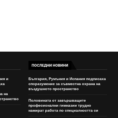
ПОСЛЕДНИ НОВИНИ
ия и
България, Румъния и Испания подписаха
аха
споразумение за съвместна охрана на
въздушното пространство
а на
странство
Половината от завършващите
професионални гимназии трудно
намират работа по специалността си