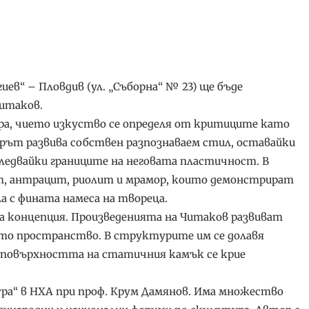
ргиев“ – Пловдив (ул. „Съборна“ № 23) ще бъде
Читаков.
ра, чието изкуство се определя от критиците като
орът развива собствен разпознаваем стил, оставайки
ледвайки границите на неговата пластичност. В
ит, антрацит, риолит и мрамор, които демонстрират
а с фината намеса на твореца.
ка концепция. Произведенията на Читаков развиват
о пространство. В структурите им се долавя
од повърхността на статичния камък се крие
ура“ в НХА при проф. Крум Дамянов. Има множество