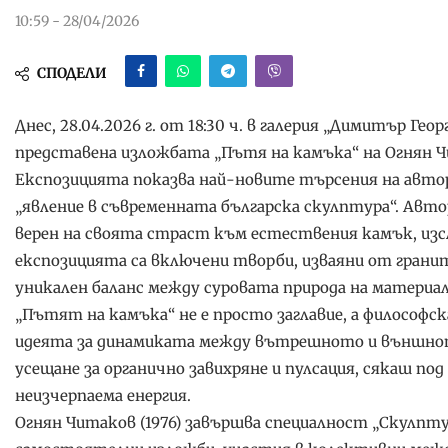
10:59 - 28/04/2026
СПОДЕЛИ
Днес, 28.04.2026 г. от 18:30 ч. в галерия „Димитър Гео
представена изложбата „Пътя на камъка“ на Огнян 
Експозицията показва най-новите търсения на авто
„явление в съвременната българска скулптура“. Авт
верен на своята страст към естествения камък, изс
експозицията са включени творби, изваяни от гран
уникален баланс между суровата природа на материал
„Пътят на камъка“ не е просто заглавие, а философс
идеята за динамиката между вътрешното и външнот
усещане за органично завихряне и пулсация, сякаш п
неизчерпаема енергия.
Огнян Читаков (1976) завършва специалност „Скулпт