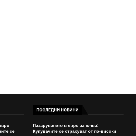
ПОКАНА ЗА УЧАСТИЕ В КОНКУРС
ЗА ИЗГОТВЯНЕ НА...
09:40 - 03/08/2026
ПОСЛЕДНИ НОВИНИ
евро
Пазаруването в евро започва:
чите се
Купувачите се страхуват от по-високи