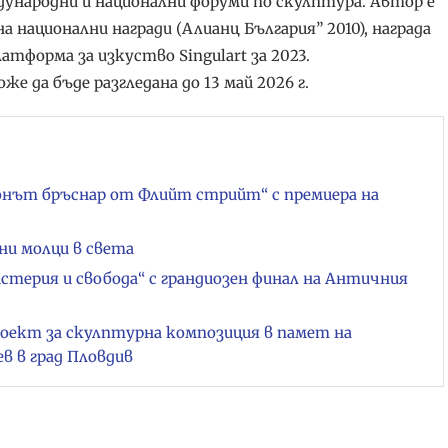
ународни и национални форуми по скулптура. Автор е
а национални награди (Алианц България” 2010), награда
тформа за изкуство Singulart за 2023.
 да бъде разгледана до 13 май 2026 г.
онът бръснар от Флийт стрийт“ с премиера на
ни молци в света
стерия и свобода“ с грандиозен финал на Античния
роект за скулптурна композиция в памет на
 в град Пловдив