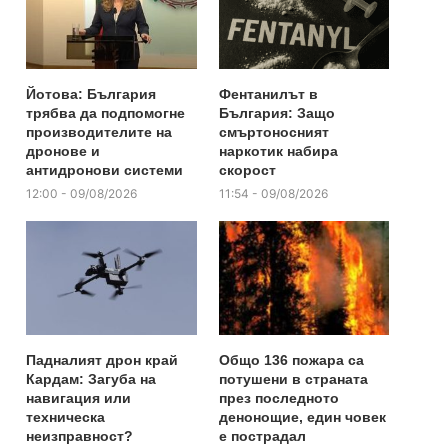
Йотова: България
Фентанилът в
трябва да подпомогне
България: Защо
производителите на
смъртоносният
дронове и
наркотик набира
антидронови системи
скорост
12:00 - 09/08/2026
11:54 - 09/08/2026
Падналият дрон край
Общо 136 пожара са
Кардам: Загуба на
потушени в страната
навигация или
през последното
техническа
денонощие, един човек
неизправност?
е пострадал