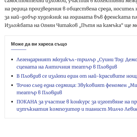
самостоятелни изложби, участия в колективни межд
на редица произведения в обществена среда, носител н
за най-добър художник на годината във френската пла
Изложбата на Огнян Читаков „Пътя на камъка“ ще може
Може да ви хареса също
Легендарният мюзикъл-трилър „Суини Тод: Дем
сцената на Античния театър в Пловдив
В Пловдив се излюпи един от най-красивите нощ
Точно след една седмица: Звуковият феномен „Ми
театър в Пловдив
ПОКАНА за участие в конкурс за изготвяне на п
изтъкнатия композитор и пианист Милчо Левиев