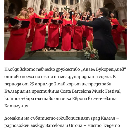
Пловдивското певческо дружество „Ангел Букорещлиев“
отново поема по пътя на международната сцена. В
периода от 29 април до 2 май хорът ще представи
България на престижния Costa Barcelona Music Festival,
който събира състави от цяла Европа в слънчевата
Каталуния.
Домакин на събитието е живописният град Калеля –
разположен между Barcelona и Girona – място, където