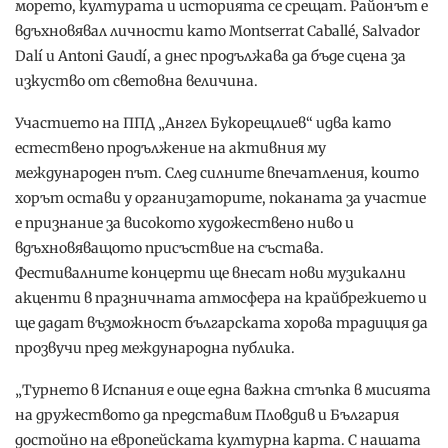
морето, културата и историята се срещат. Районът е
вдъхновявал личности като Montserrat Caballé, Salvador
Dalí и Antoni Gaudí, а днес продължава да бъде сцена за
изкуство от световна величина.
Участието на ППД „Ангел Букорещлиев“ идва като
естествено продължение на активния му
международен път. След силните впечатления, които
хорът остави у организаторите, поканата за участие
е признание за високото художествено ниво и
вдъхновяващото присъствие на състава.
Фестивалните концерти ще внесат нови музикални
акценти в празничната атмосфера на крайбрежието и
ще дадат възможност българската хорова традиция да
прозвучи пред международна публика.
„Турнето в Испания е още една важна стъпка в мисията
на дружеството да представим Пловдив и България
достойно на европейската културна карта. С нашата