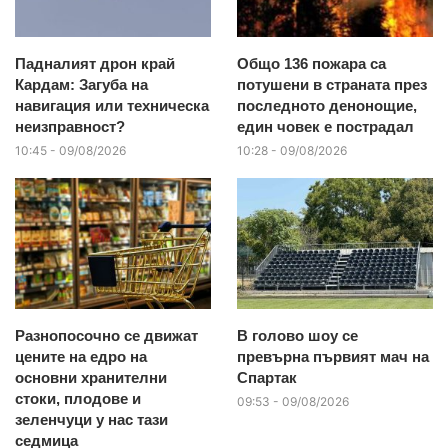
Падналият дрон край
Общо 136 пожара са
Кардам: Загуба на
потушени в страната през
навигация или техническа
последното денонощие,
неизправност?
един човек е пострадал
10:45 - 09/08/2026
10:28 - 09/08/2026
Разнопосочно се движат
В голово шоу се
цените на едро на
превърна първият мач на
основни хранителни
Спартак
стоки, плодове и
09:53 - 09/08/2026
зеленчуци у нас тази
седмица