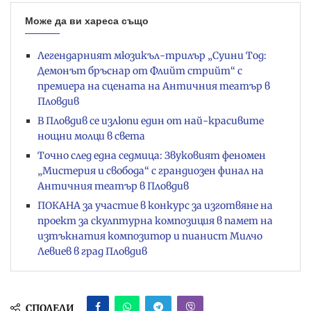
Може да ви хареса също
Легендарният мюзикъл-трилър „Суини Тод:
Демонът бръснар от Флийт стрийт“ с
премиера на сцената на Античния театър в
Пловдив
В Пловдив се излюпи един от най-красивите
нощни молци в света
Точно след една седмица: Звуковият феномен
„Мистерия и свобода“ с грандиозен финал на
Античния театър в Пловдив
ПОКАНА за участие в конкурс за изготвяне на
проект за скулптурна композиция в памет на
изтъкнатия композитор и пианист Милчо
Левиев в град Пловдив
СПОДЕЛИ