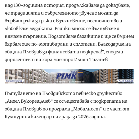
над 130-годишна история, продължаваме да доказваме,
че традицията и съвременното звучене могат да
вървят ръка за ръка с вдъхновение, постоянство и
любов към музиката. Всички много се вълнуваме и
нямаме търпение. Подготвяме багажите и ще се върнем
вярвам още по-мотивирани и сплотени. Благодарим на
община Пловдив за финансовата подкрепа!“, сподели
диригентът на хора маестро Илиян Тиганев
Пътуването на Пловдивското певческо дружество
„Ангел Букорещлиев“ се осъществява с подкрепата на
община Пловдив по програма „Мобилност“ и е част от
Културния календар на града за 2026 година.