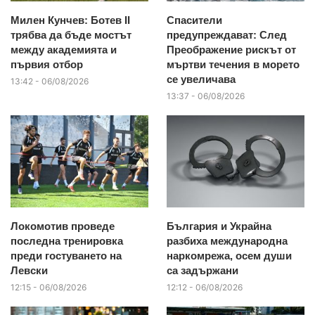
Милен Кунчев: Ботев II
Спасители
трябва да бъде мостът
предупреждават: След
между академията и
Преображение рискът от
първия отбор
мъртви течения в морето
се увеличава
13:42 - 06/08/2026
13:37 - 06/08/2026
Локомотив проведе
България и Украйна
последна тренировка
разбиха международна
преди гостуването на
наркомрежа, осем души
Левски
са задържани
12:15 - 06/08/2026
12:12 - 06/08/2026