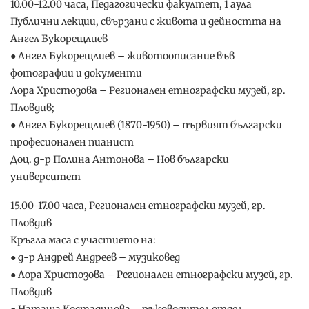
10.00-12.00 часа, Педагогически факултет, 1 аула
Публични лекции, свързани с живота и дейността на
Ангел Букорещлиев
● Ангел Букорещлиев – животоописание във
фотографии и документи
Лора Христозова – Регионален етнографски музей, гр.
Пловдив;
● Ангел Букорещлиев (1870-1950) – първият български
професионален пианист
Доц. д-р Полина Антонова – Нов български
университет
15.00-17.00 часа, Регионален етнографски музей, гр.
Пловдив
Кръгла маса с участието на:
● д-р Андрей Андреев – музиковед
● Лора Христозова – Регионален етнографски музей, гр.
Пловдив
● Наташа Костадинова – ръководител отдел