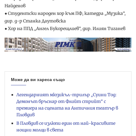
Найденов
● Студентски народен хор към ПФ, катедра „Музика“,
дир. д-р Станка Даутовска
● Хор на ППД „Ангел Букорещлиев“, дир. Илиян Тиганев
Може да ви хареса също
Легендарният мюзикъл-трилър „Суини Тод:
Демонът бръснар от Флийт стрийт“ с
премиера на сцената на Античния театър в
Пловдив
В Пловдив се излюпи един от най-красивите
нощни молци в света