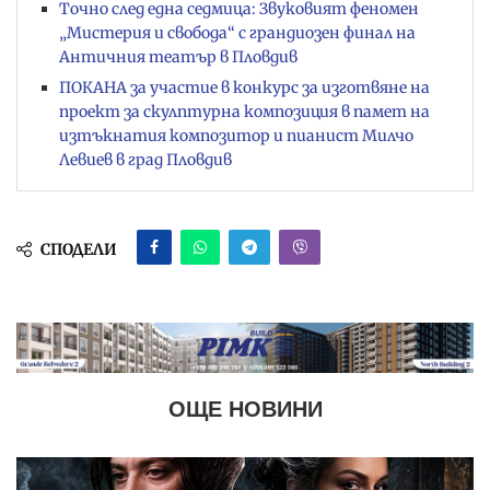
Точно след една седмица: Звуковият феномен
„Мистерия и свобода“ с грандиозен финал на
Античния театър в Пловдив
ПОКАНА за участие в конкурс за изготвяне на
проект за скулптурна композиция в памет на
изтъкнатия композитор и пианист Милчо
Левиев в град Пловдив
СПОДЕЛИ
ОЩЕ НОВИНИ