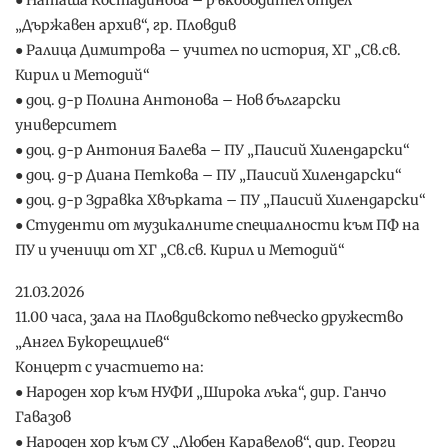
„Държавен архив“, гр. Пловдив
● Ралица Димитрова – учител по история, ХГ „Св.св.
Кирил и Методий“
● доц. д-р Полина Антонова – Нов български
университет
● доц. д-р Антония Балева – ПУ „Паисий Хилендарски“
● доц. д-р Диана Петкова – ПУ „Паисий Хилендарски“
● доц. д-р Здравка Хвърката – ПУ „Паисий Хилендарски“
● Студенти от музикалните специалности към ПФ на
ПУ и ученици от ХГ „Св.св. Кирил и Методий“
21.03.2026
11.00 часа, зала на Пловдивското певческо дружество
„Ангел Букорещлиев“
Концерт с участието на:
● Народен хор към НУФИ „Широка лъка“, дир. Ганчо
Гавазов
● Народен хор към СУ „Любен Каравелов“, дир. Георги