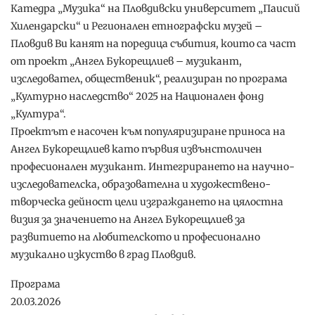
Катедра „Музика“ на Пловдивски университет „Паисий
Хилендарски“ и Регионален етнографски музей –
Пловдив Ви канят на поредица събития, които са част
от проект „Ангел Букорещлиев – музикант,
изследовател, общественик“, реализиран по програма
„Културно наследство“ 2025 на Национален фонд
„Култура“.
Проектът е насочен към популяризиране приноса на
Ангел Букорещлиев като първия извънстоличен
професионален музикант. Интегрирането на научно-
изследователска, образователна и художествено-
творческа дейност цели изграждането на цялостна
визия за значението на Ангел Букорещлиев за
развитието на любителското и професионално
музикално изкуство в град Пловдив.
Програма
20.03.2026