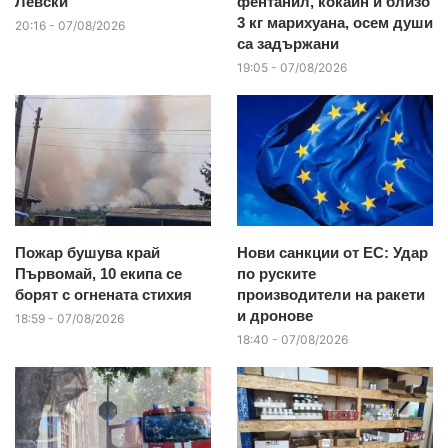
Левски
фентанил, кокаин и близо
3 кг марихуана, осем души
20:16 - 07/08/2026
са задържани
19:05 - 07/08/2026
Пожар бушува край
Нови санкции от ЕС: Удар
Първомай, 10 екипа се
по руските
борят с огнената стихия
производители на ракети
и дронове
18:59 - 07/08/2026
18:40 - 07/08/2026