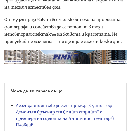
пресъздаваща топлината, влажността и екзотиката
на техния естествен дом.
От музея призовават всички любители на природата,
фотографи и семейства да се потопят в този
неповторим спектакъл на живота и красотата. Не
пропускайте магията – тя ще трае само няколко дни.
Може да ви хареса също
Легендарният мюзикъл-трилър „Суини Тод:
Демонът бръснар от Флийт стрийт“ с
премиера на сцената на Античния театър в
Пловдив