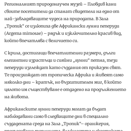
Регионалният природонаучен музей – Пловдив кани
своите посетители да станат свидетели на едно от
най-завладяващите чудеса на природата. В Зала
„Тропик“ се излюпиха две Африкански лунни пеперуди
(Argema mimosae) – рядък и изключително красив вид,
който впечатлява с величието си.
С крила, достигащи впечатлителни размери, дълги
елегантни израстъци и сияйни „лунни“ петна, тези
пеперуди изглеждат като създания от приказен свят.
Те произхождат от тропическа Африка и живеят само
няколко дни – кратък, но възхитителен миг, в който
цялото им съществуване е отдадено на продължението
на живота.
Африканските лунни пеперуди могат да бъдат
наблюдавани само в следващите дни в специално
създадената среда на Зала „Тропик“– оранжерия,