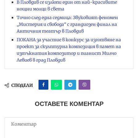
В Пловдив се излюпи един от най-красивите
нощни молци в света
Точно след една седмица: Звуковият феномен
„Мистерия и свобода“ с грандиозен финал на
Античния театър в Пловдив
ПОКАНА за участие в конкурс за изготвяне на
проект за скулптурна композиция в памет на
изтъкнатия композитор и пианист Милчо
Левиев в град Пловдив
СПОДЕЛИ
ОСТАВЕТЕ КОМЕНТАР