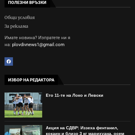
ПОЛЕЗНИ ВРЪЗКИ
Общи условия
За реклама
Имате новина? Изпратете ни я
на:
plovdivnews1@gmail.com
ИЗБОР НА РЕДАКТОРА
Ето 11-те на Локо и Левски
Акция на СДВР: Иззеха фентанил,
кокаин и близо 3 кг марихуана, осем