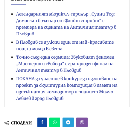
Легендарният мюзикъл-трилър „Суини Тод:
Демонът бръснар от Флийт стрийт“ с
премиера на сцената на Античния театър в
Пловдив
В Пловдив се излюпи един от най-красивите
нощни молци в света
Точно след една седмица: Звуковият феномен
„Мистерия и свобода“ с грандиозен финал на
Античния театър в Пловдив
ПОКАНА за участие в конкурс за изготвяне на
проект за скулптурна композиция в памет на
изтъкнатия композитор и пианист Милчо
Левиев в град Пловдив
СПОДЕЛИ