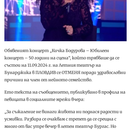
Обявеният концерт „Кичка Бодурова – Юбилеен
концерт – 50 години на сцена“, който трябваше да се
състои на 11.09.2024 г. на Летния театър на
Бунарджика в ПЛОВДИВ се ОТМЕНЯ поради здравословни
причини на член от нейното семейство.
Ето текста на съобщението, публикувано в профила на
певицата в социалните мрежи вчера:
„За съжаление не винаги живота ни поднася радости и
усмивки. Разбира се очаквам с трепет да се срещна с
много от вас утре вечер в летен театър Бургас. Но