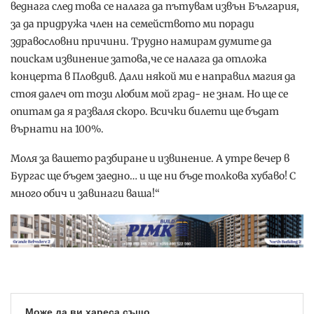
веднага след това се налага да пътувам извън България,
за да придружа член на семейството ми поради
здравословни причини. Трудно намирам думите да
поискам извинение затова,че се налага да отложа
концерта в Пловдив. Дали някой ми е направил магия да
стоя далеч от този любим мой град- не знам. Но ще се
опитам да я разваля скоро. Всички билети ще бъдат
върнати на 100%.
Моля за вашето разбиране и извинение. А утре вечер в
Бургас ще бъдем заедно… и ще ни бъде толкова хубаво! С
много обич и завинаги ваша!“
Може да ви хареса също