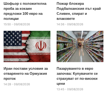
Шофьор с положителна
Пожар блокира
проба за кокаин
Подбалканския път край
предложи 100 евро на
Сливен, спират и
полицаи
влаковете
15:50 - 09/08/2026
14:36 - 09/08/2026
Иран постави условия за
Пазаруването в евро
отварянето на Ормузкия
започва: Купувачите се
проток
страхуват от по-високи
цени
14:28 - 09/08/2026
13:45 - 09/08/2026