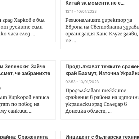
Китай за момента не е...
3
13:11 - 10/01/2023
град Харков е бил
Регионалният директор за
 от руските сили
Европа на Световната здрав
ко часа след …
организация Ханс Клуге заяви,
не …
м Зеленски: Зайче
Продължават тежките сраже
смет, че забранихте
край Бахмут, Източна Украйн
02:53 - 10/01/2023
3
Продължават тежките
ип Киркоров написа
сражения в района на източн
gram по повод на
украински град Соледар в
му санкции …
Донецка област, …
крайна: Сраженията
Инцидент с българска техни