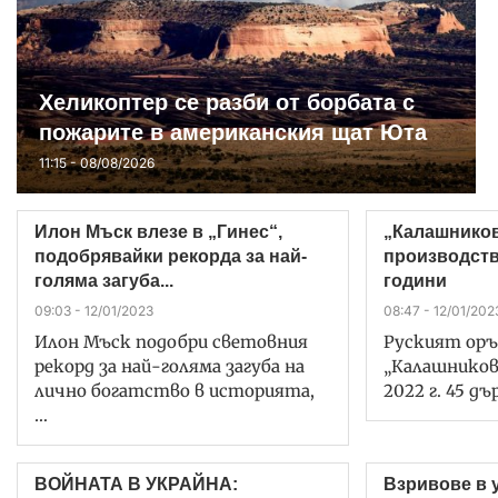
Хеликоптер се разби от борбата с
пожарите в американския щат Юта
11:15 - 08/08/2026
Илон Мъск влезе в „Гинес“,
„Калашников
подобрявайки рекорда за най-
производств
голяма загуба...
години
09:03 - 12/01/2023
08:47 - 12/01/202
Илон Мъск подобри световния
Руският оръ
рекорд за най-голяма загуба на
„Калашников
лично богатство в историята,
2022 г. 45 д
…
ВОЙНАТА В УКРАЙНА:
Взривове в 