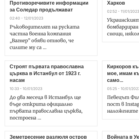
Противоречивите информации
Харков
за Соледар продължават
02:52 - 11/01/202
02:40 - 12/01/2023
Украинският 
Ръководителят на руската
бомбардиран
частна военна компания
снощи, някол
„Вагнер” обяви отново, че
силите му са …
Строят първата православна
Киркоров къ
църква в Истанбул от 1923 г.
мое, имам къ
насам
само...
10:33 - 10/01/2023
05:25 - 10/01/202
До два месеца в Истанбул ще
Певецът Фил
бъде открита официално
пост в Insta
първата православна църква,
наложените 
построена …
Земетресение разлюля остров
Войната в У