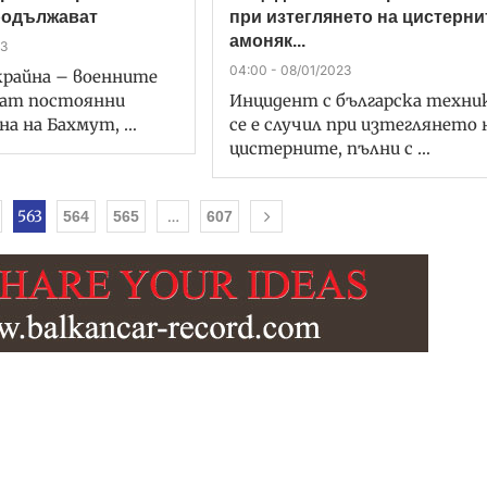
родължават
при изтеглянето на цистерни
амоняк...
23
04:00 - 08/01/2023
крайна – военните
ват постоянни
Инцидент с българска техни
на на Бахмут, …
се е случил при изтеглянето 
цистерните, пълни с …
563
…
564
565
607