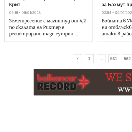
Крит
за Бахмут п
06:16 - 09/01/2023
02:54 - 09/01/20
Земетресение с магнитуд от 4,2
Войната в У
по скалата на Рихтер е
ни отблъск
регистрирано тази сутрин …
атаки в райо
…
1
561
562