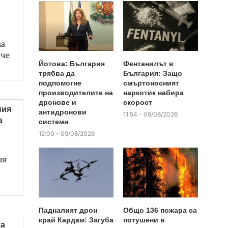
на
 че
Йотова: България
Фентанилът в
трябва да
България: Защо
подпомогне
смъртоносният
производителите на
наркотик набира
дронове и
скорост
ния
антидронови
11:54 - 09/08/2026
а
системи
12:00 - 09/08/2026
ия
Падналият дрон
Общо 136 пожара са
край Кардам: Загуба
потушени в
ка