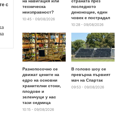
на навигация или
страната през
те с
техническа
последното
неизправност?
денонощие, един
човек е пострадал
10:45 - 09/08/2026
10:28 - 09/08/2026
ка
на
Разнопосочно се
В голово шоу се
движат цените на
превърна първият
едро на основни
мач на Спартак
хранителни стоки,
09:53 - 09/08/2026
плодове и
зеленчуци у нас
тази седмица
10:15 - 09/08/2026