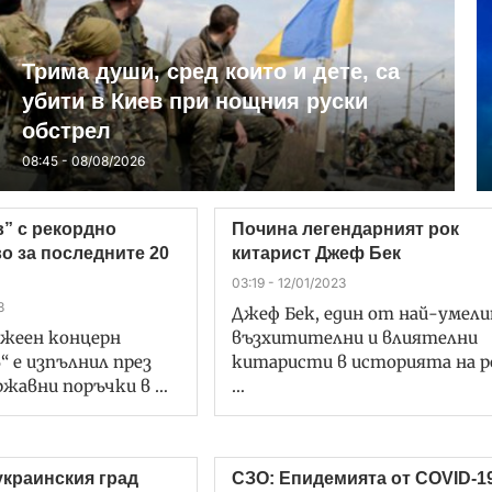
Трима души, сред които и дете, са
убити в Киев при нощния руски
обстрел
08:45 - 08/08/2026
” с рекордно
Почина легендарният рок
о за последните 20
китарист Джеф Бек
03:19 - 12/01/2023
3
Джеф Бек, един от най-умели
жеен концерн
възхитителни и влиятелни
“ е изпълнил през
китаристи в историята на р
ържавни поръчки в …
…
украинския град
СЗО: Епидемията от COVID-1