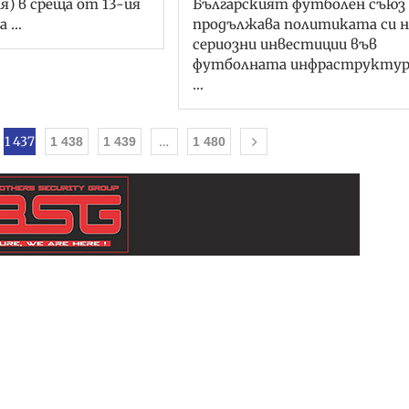
я) в среща от 13-ия
Българският футболен съюз
а …
продължава политиката си н
сериозни инвестиции във
футболната инфраструктур
…
1 437
…
1 438
1 439
1 480