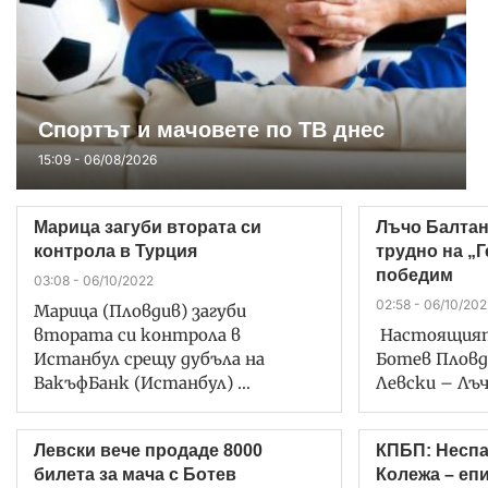
Спортът и мачовете по ТВ днес
15:09 - 06/08/2026
Марица загуби втората си
Лъчо Балтан
контрола в Турция
трудно на „Г
победим
03:08 - 06/10/2022
02:58 - 06/10/202
Марица (Пловдив) загуби
втората си контрола в
Настоящият
Истанбул срещу дубъла на
Ботев Пловд
ВакъфБанк (Истанбул) …
Левски – Лъч
Левски вече продаде 8000
КПБП: Неспа
билета за мача с Ботев
Колежа – еп