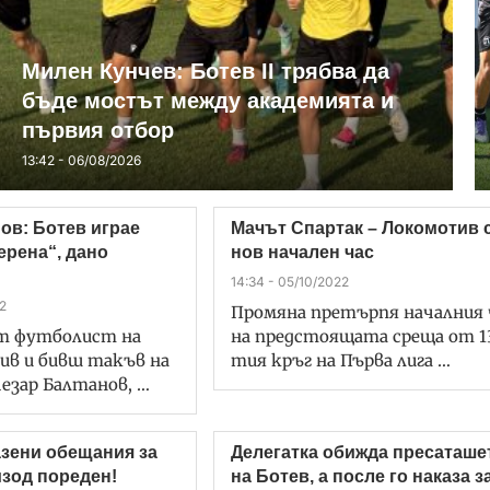
Милен Кунчев: Ботев II трябва да
бъде мостът между академията и
първия отбор
13:42 - 06/08/2026
ов: Ботев играе
Мачът Спартак – Локомотив 
ерена“, дано
нов начален час
14:34 - 05/10/2022
2
Промяна претърпя началния 
 футболист на
на предстоящата среща от 1
ив и бивш такъв на
тия кръг на Първа лига …
езар Балтанов, …
зени обещания за
Делегатка обижда пресаташе
изод пореден!
на Ботев, а после го наказа за.