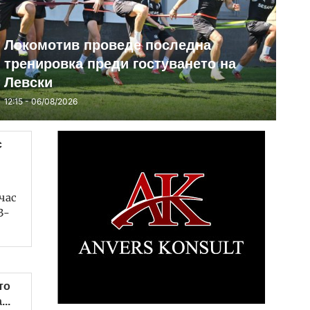
Локомотив проведе последна
тренировка преди гостуването на
Левски
12:15 - 06/08/2026
с
час
3-
то
..