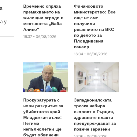
Временно спряха
Финансовото
а
премахването на
министерство: Все
жилищни сгради в
още не сме
а у
местността „Баба
получили
Алино“
решението на ВКС
по делото за
16:37 - 06/08/2026
Пловдивския
панаир
16:34 - 06/08/2026
Прокуратурата с
Западнонилската
нови разкрития за
треска набира
убийството край
скорост в Гърция,
Младежкия хълм:
здравните власти
Петима
предупреждават за
непълнолетни ще
повече заразени
бъдат обвинени
16:06 - 06/08/2026