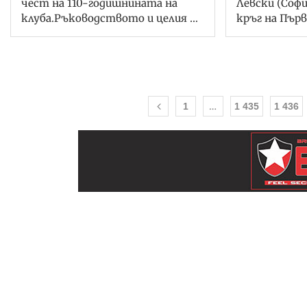
чест на 110-годишнината на
Левски (Софи
клуба.Ръководството и целия …
кръг на Първ
…
1
1 435
1 436