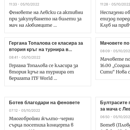
11:33 - 05/10/2022
11:28 - 05/10/202
Феновете на Левски са активни
Неспазени о
при закупуването на билети за
епизод поред
мач на любимците …
Клуб на при
Гергана Топалова се класира за
Мачoвете по
втория кръг на турнира в...
08:09 - 05/10/20
08:41 - 05/10/2022
Мачoвете по
Гергана Топалова се класира за
16.00 „Согди
втория кръг на турнира от
Сити“ Нова 
веригата ITF World …
Ботев благодари на феновете
Бултрасите 
за мача с Лев
07:12 - 05/10/2022
06:50 - 05/10/20
Многобройни жълто-черни
сърца посетиха концерта в
Ботев (Плов