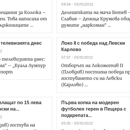
2
09:34 - 05/10/2022
бещания за Колежа –
Делегатката на мача Ботев 
ен. Това написаха от
Славия – Деница Крумова оби
вържениците …
думите „наркоман“ …
 телевизията днес
Локо II с победа над Левски
Карлово
22
07:37 - 05/10/2022
 телевизията днес:
ана“ – „Куала Лумпур
Отборът на Локомотив II
спорт
(Пловдив) постигна победа п
гостуването си на Левски
(Карлово) …
плащат по 15 лева
Първа копка на модерен
ски на...
футболен терен в Пещера с
подкрепата...
22
05:35 - 05/10/2022
див) гостува на