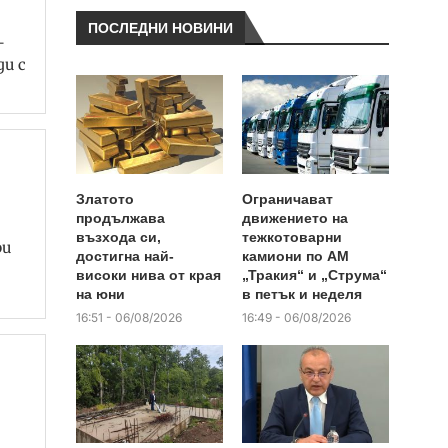
ПОСЛЕДНИ НОВИНИ
–
ди с
Златото
Ограничават
продължава
движението на
възхода си,
тежкотоварни
ри
достигна най-
камиони по АМ
високи нива от края
„Тракия“ и „Струма“
на юни
в петък и неделя
16:51 - 06/08/2026
16:49 - 06/08/2026