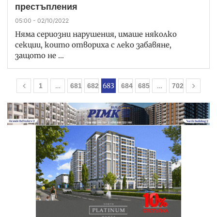
престъпления
05:00 - 02/10/2022
Няма сериозни нарушения, имаше няколко
секции, които отвориха с леко забавяне,
защото не …
…
683
…
1
681
682
684
685
702