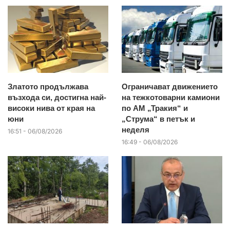
Златото продължава
Ограничават движението
възхода си, достигна най-
на тежкотоварни камиони
високи нива от края на
по АМ „Тракия“ и
юни
„Струма“ в петък и
неделя
16:51 - 06/08/2026
16:49 - 06/08/2026