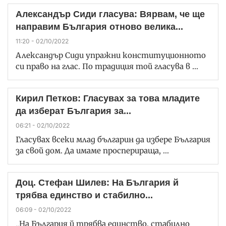
Александър Сиди гласува: Вярвам, че ще
направим България отново велика...
11:20 - 02/10/2022
Александър Сиди упражни конституционното
си право на глас. По традиция той гласува в …
Кирил Петков: Гласувах за това младите
да изберат България за...
06:21 - 02/10/2022
Гласувах всеки млад българин да избере България
за свой дом. Да имаме просперираща, …
Доц. Стефан Шилев: На България й
трябва единство и стабилно...
06:09 - 02/10/2022
„На България й трябва единство, стабилно