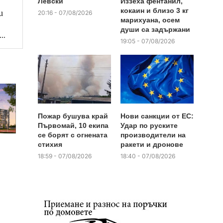
Левски
Иззеха фентанил,
кокаин и близо 3 кг
и
20:16 - 07/08/2026
марихуана, осем
души са задържани
 …
19:05 - 07/08/2026
Пожар бушува край
Нови санкции от ЕС:
Първомай, 10 екипа
Удар по руските
се борят с огнената
производители на
стихия
ракети и дронове
18:59 - 07/08/2026
18:40 - 07/08/2026