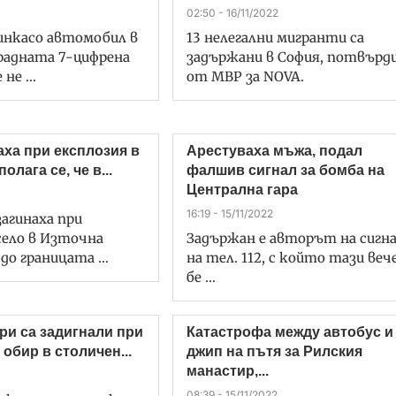
02:50 - 16/11/2022
инкасо автомобил в
13 нелегални мигранти са
радната 7-цифрена
задържани в София, потвърд
е не …
от МВР за NOVA.
аха при експлозия в
Арестуваха мъжа, подал
олага се, че в...
фалшив сигнал за бомба на
Централна гара
16:19 - 15/11/2022
агинаха при
село в Източна
Задържан е авторът на сигн
 до границата …
на тел. 112, с който тази веч
бе …
ри са задигнали при
Катастрофа между автобус и
обир в столичен...
джип на пътя за Рилския
манастир,...
08:39 - 15/11/2022