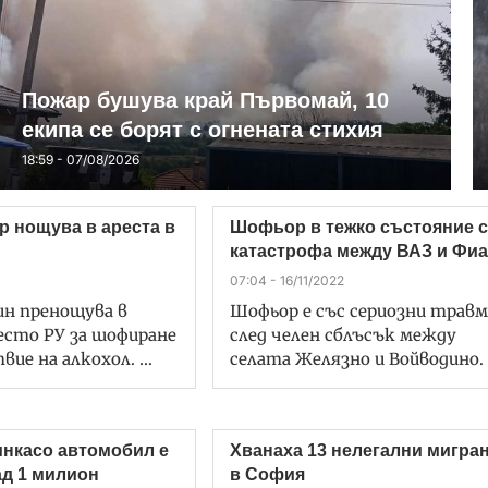
Пожар бушува край Първомай, 10
екипа се борят с огнената стихия
18:59 - 07/08/2026
 нощува в ареста в
Шофьор в тежко състояние 
катастрофа между ВАЗ и Фиа
07:04 - 16/11/2022
н пренощува в
Шофьор е със сериозни трав
есто РУ за шофиране
след челен сблъсък между
вие на алкохол. …
селата Желязно и Войводино.
инкасо автомобил е
Хванаха 13 нелегални мигра
ад 1 милион
в София