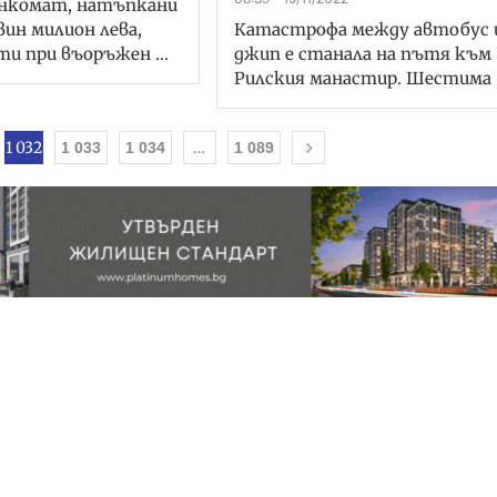
анкомат, натъпкани
вин милион лева,
Катастрофа между автобус 
ати при въоръжен …
джип е станала на пътя към
Рилския манастир. Шестима
1 032
…
1 033
1 034
1 089