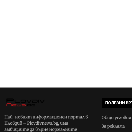
ПОЛЕЗНИ ВР
Най-новият информационен портал в
Общи условия
Пловдив – Plovdivnews.bg, има
За реклама
амбициите да върне нормалните