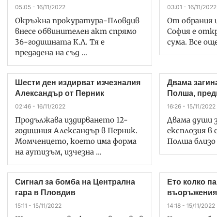
05:05 - 16/11/2022
03:01 - 16/11/2022
Окръжна прокуратура-Пловдив
От обрания 
внесе обвинителен акт спрямо
София е отк
36-годишната К.Л. Тя е
сума. Все ощ
предадена на съд …
Шести ден издирват изчезналия
Двама загин
Александър от Перник
Полша, предп
02:46 - 16/11/2022
16:26 - 15/11/2022
Продължава издирването 12-
Двама души з
годишния Александър в Перник.
експлозия в 
Момченцето, което има форма
Полша близо
на аутизъм, изчезна …
Сигнал за бомба на Централна
Ето колко па
гара в Пловдив
въоръжения 
15:11 - 15/11/2022
14:18 - 15/11/2022