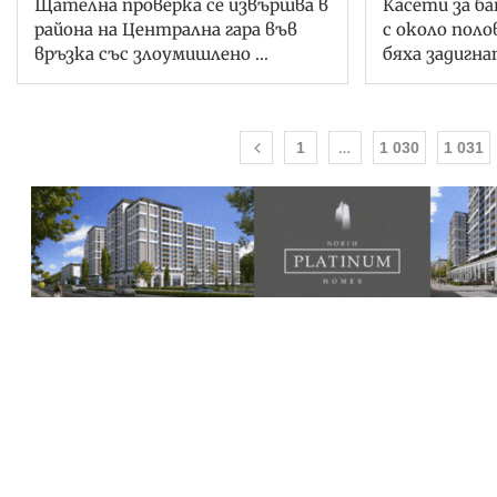
Щателна проверка се извършва в
Касети за б
района на Централна гара във
с около поло
връзка със злоумишлено …
бяха задигн
…
1
1 030
1 031