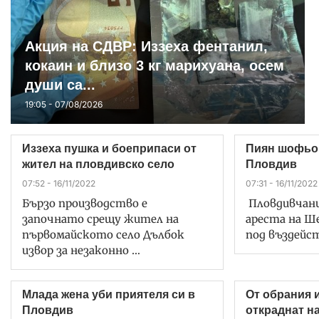
Акция на СДВР: Иззеха фентанил,
кокаин и близо 3 кг марихуана, осем
души са...
19:05 - 07/08/2026
Иззеха пушка и боеприпаси от
Пиян шофьор
жител на пловдивско село
Пловдив
07:52 - 16/11/2022
07:31 - 16/11/2022
Бързо производство е
Пловдивчани
започнато срещу жител на
ареста на Ш
първомайското село Дълбок
под въздейст
извор за незаконно …
Млада жена уби приятеля си в
От обрания 
Пловдив
откраднат н