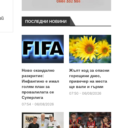
ий
ПОСЛЕДНИ НОВИНИ
Ново скандално
Жълт код за опасни
разкритие:
горещини днес,
Инфантино е имал
привечер на места
голям план за
ще вали и гърми
провалилата се
07:50 - 06/08/2026
Суперлига
07:54 - 06/08/2026