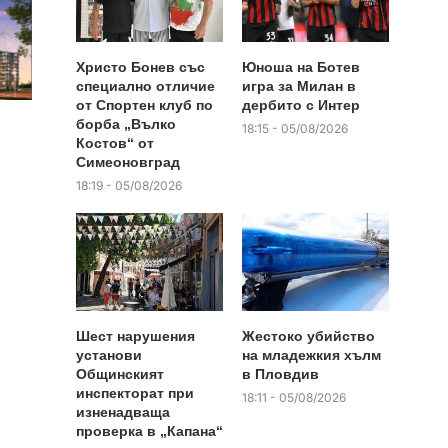
Христо Бонев със
Юноша на Ботев
специално отличие
игра за Милан в
от Спортен клуб по
дербито с Интер
борба „Вълко
18:15 - 05/08/2026
Костов“ от
Симеоновград
18:19 - 05/08/2026
Шест нарушения
Жестоко убийство
установи
на младежкия хълм
Общинският
в Пловдив
инспекторат при
18:11 - 05/08/2026
изненадваща
проверка в „Капана“