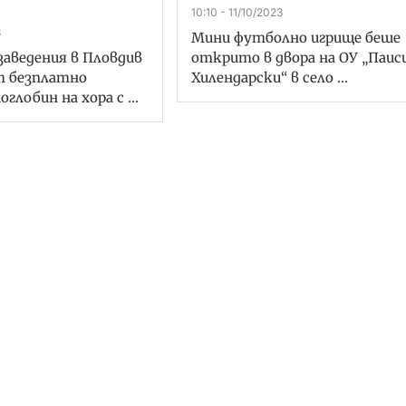
10:10 - 11/10/2023
3
Мини футболно игрище беше
заведения в Пловдив
открито в двора на ОУ „Паис
т безплатно
Хилендарски“ в село …
оглобин на хора с …