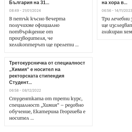
България на 31...
на хора в...
08:49 - 21/01/2024
06:56 - 14/11/202
В петък късно вечерта
Три лечебни 
получихме официално
ще изследва
потвърждение от
гликиран хем
производителя, че
хеликоптерът ще прелети …
Третокурсничка от специалност
„Химия“ е носител на
ректорската стипендия
Студент...
06:58 - 08/12/2022
Студентката от трети курс,
специалност „Химия“ – редовно
обучение, Екатерина Георгиева е
носител …