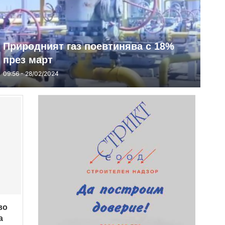
Природният газ поевтинява с 18%
през март
09:56 - 28/02/2024
во
а