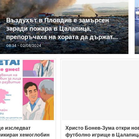
Въздухът в Пловдив е замърсен
заради пожара в Цалапица,
препоръчаха на хората да държат...
08:34 - 02/08/2024
е изследват
Христо Бонев-Зума откри но
ликиран хемоглобин
футболно игрище в Цалапиц