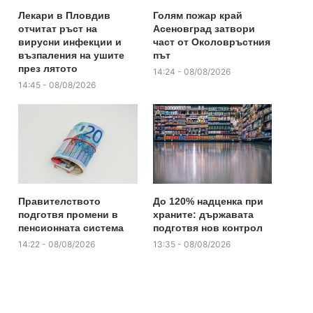
Лекари в Пловдив
Голям пожар край
отчитат ръст на
Асеновград затвори
вирусни инфекции и
част от Околовръстния
възпаления на ушите
път
през лятото
14:24 - 08/08/2026
14:45 - 08/08/2026
Правителството
До 120% надценка при
подготвя промени в
храните: държавата
пенсионната система
подготвя нов контрол
14:22 - 08/08/2026
13:35 - 08/08/2026