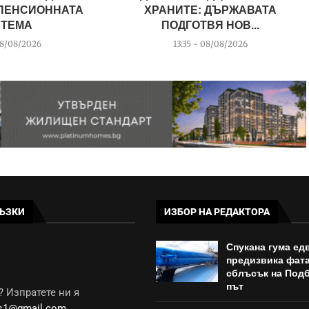
 ПЕНСИОННАТА
ХРАНИТЕ: ДЪРЖАВАТА
ТЕМА
ПОДГОТВЯ НОВ...
08/08/2026
13:35 - 08/08/2026
ЪЗКИ
ИЗБОР НА РЕДАКТОРА
Спукана гума ед
предизвика фат
сблъсък на Под
път
 Изпратете ни я
ws1@gmail.com