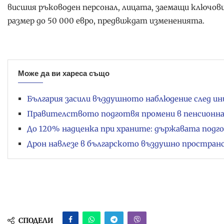
висшия ръководен персонал, лицата, заемащи ключови
размер до 50 000 евро, предвиждат измененията.
Може да ви хареса също
България засили въздушното наблюдение след ин
Правителството подготвя промени в пенсионн
До 120% надценка при храните: държавата подг
Дрон навлезе в българското въздушно пространс
СПОДЕЛИ