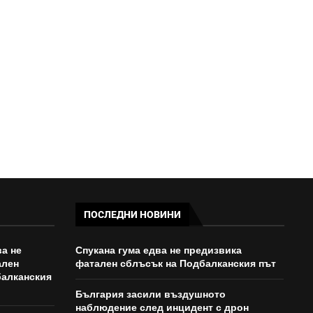
ВЪЗДУШНО ПРОСТРАНСТВО И
СЕ...
13:00 - 08/08/2026
ПОСЛЕДНИ НОВИНИ
ва не
Спукана гума едва не предизвика
ален
фатален сблъсък на Подбалканския път
балканския
България засили въздушното
наблюдение след инцидент с дрон