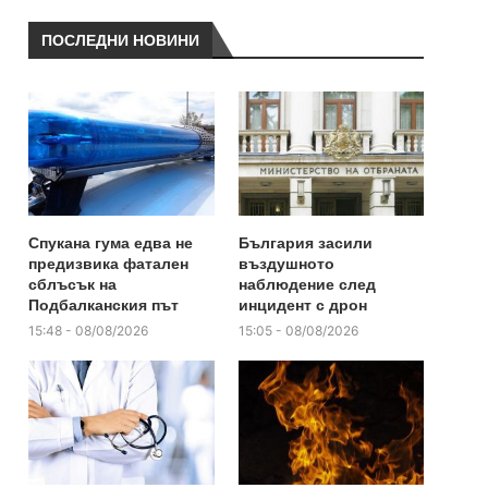
ПОСЛЕДНИ НОВИНИ
Спукана гума едва не
България засили
предизвика фатален
въздушното
сблъсък на
наблюдение след
Подбалканския път
инцидент с дрон
15:48 - 08/08/2026
15:05 - 08/08/2026