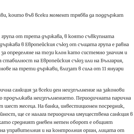
ави, които във всеки момент трябва да поддържат
т група от трета държава, в която съвкупната
ържава в Европейския съюз от същата група е равна
а за определяне на този клон като системно значим и
 стабилност на Европейския съюз или на България,
ове на трети държави, влизат в сила от 11 януари
чна санкция за всеки ден неизпълнение на законови
ато продължава неизпълнението. Периодичната парична
от шест месеца. На банка, инвестиционен посредник,
ейност, ще се налага периодична имуществена санкция в
, като средният дневен нетен оборот е общият
 на управителния и на контролния орган, лицата от