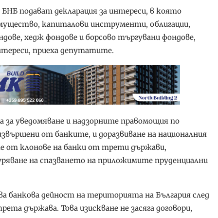
БНБ подават декларация за интереси, в която
мущество, капиталови инструменти, облигации,
ндове, хедж фондове и борсово търгувани фондове,
нтереси, приеха депутатите.
 за уведомяване и надзорните правомощия по
звършени от банките, и доразвиване на националния
е от клонове на банки от трети държави,
уряване на спазването на приложимите пруденциални
ва банкова дейност на територията на България след
рета държава. Това изискване не засяга договори,