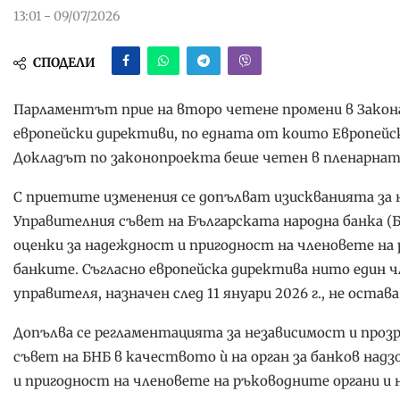
13:01 - 09/07/2026
СПОДЕЛИ
Парламентът прие на второ четене промени в Закон
европейски директиви, по едната от които Европейск
Докладът по законопроекта беше четен в пленарната
С приетите изменения се допълват изискванията за 
Управителния съвет на Българската народна банка (Б
оценки за надеждност и пригодност на членовете на
банките. Съгласно европейска директива нито един чл
управителя, назначен след 11 януари 2026 г., не остав
Допълва се регламентацията за независимост и про
съвет на БНБ в качеството ѝ на орган за банков над
и пригодност на членовете на ръководните органи и 