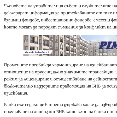
Членовете на управителния съвет и служителите на 
декларират информация за притежаваните от тях и
взаимни фондове, инвестиционни фондове, смесени фо
които могат да породят съмнения за конфликт на и
Промените предвижда хармонизиране на изискванията
отношение на пруденциално значимите трансакции, и
режим за лицензиране и осъществяване на дейностит
включително надзорните правомощия на БНБ за осиг
изисквания.
Банка със седалище в трета държава може да извърш
получаване на лиценз от БНБ като клон на банка от т