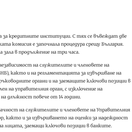
а за кредитните институции. С тях се въвеждат две
ата комисия е започнала процедура срещу България.
 зала в продължение на три часа.
независимост на служителите и членовете на
НБ), както и на регламентацията за извършване на
 ръководните органи и на заемащите ключови позиции в
ен на управителния орган, с изключение на
а на длъжност повече от 14 години.
зрачност на служителите и членовете на Управителния
зор, както и за извършването на оценки за надеждност
на лицата, заемащи ключови позиции в банките.