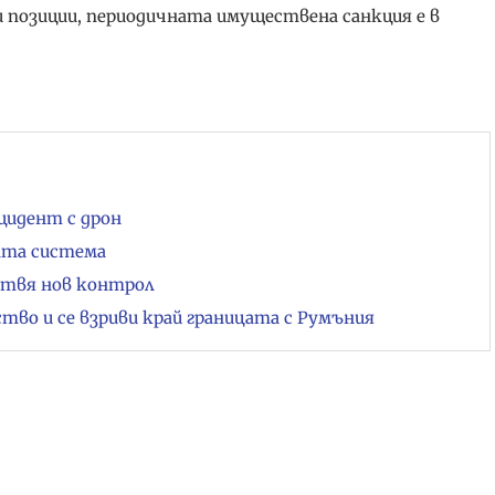
 позиции, периодичната имуществена санкция е в
цидент с дрон
ата система
отвя нов контрол
тво и се взриви край границата с Румъния