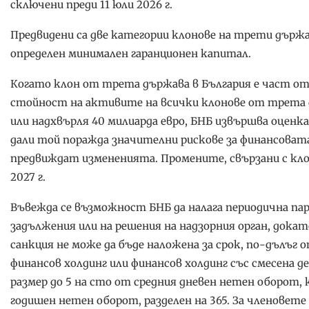
сключени преди 11 юли 2026 г.
Предвидени са две категории клонове на трети държ
определен минимален гаранционен капитал.
Когато клон от трета държава в България е част о
стойност на активите на всички клонове от трета д
или надхвърля 40 милиарда евро, БНБ извършва оценк
дали той поражда значителни рискове за финансовата
предвиждат измененията. Промените, свързани с клон
2027 г.
Въвежда се възможност БНБ да налага периодична пари
задължения или на решения на надзорния орган, док
санкция не може да бъде наложена за срок, по-дълъг 
финансов холдинг или финансов холдинг със смесена д
размер до 5 на сто от средния дневен нетен оборот
годишен нетен оборот, разделен на 365. За членовете