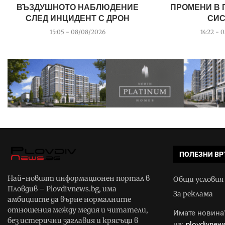
ВЪЗДУШНОТО НАБЛЮДЕНИЕ
ПРОМЕНИ В
СЛЕД ИНЦИДЕНТ С ДРОН
СИС
15:05 - 08/08/2026
14:22 - 
ПОЛЕЗНИ ВР
Най-новият информационен портал в
Общи условия
Пловдив – Plovdivnews.bg, има
За реклама
амбициите да върне нормалните
отношения между медия и читатели,
Имате новина?
без истерични заглавия и крясъци в
на:
plovdivne