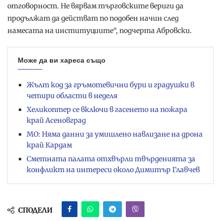
отговорност. Не вярвам търговските вериги да
продължат да действат по подобен начин след
намесата на институциите“, подчерта Абровски.
Може да ви хареса също
Жълт код за гръмотевични бури и градушки в
четири области в неделя
Хеликоптер се включи в гасенето на пожара
край Асеновград
МО: Няма данни за умишлено навлизане на дрона
край Кардам
Сметната палата отхвърли твърденията за
конфликт на интереси около Димитър Главчев
СПОДЕЛИ