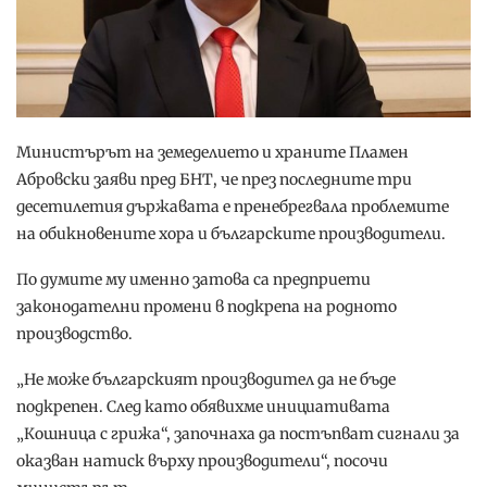
Министърът на земеделието и храните Пламен
Абровски заяви пред БНТ, че през последните три
десетилетия държавата е пренебрегвала проблемите
на обикновените хора и българските производители.
По думите му именно затова са предприети
законодателни промени в подкрепа на родното
производство.
„Не може българският производител да не бъде
подкрепен. След като обявихме инициативата
„Кошница с грижа“, започнаха да постъпват сигнали за
оказван натиск върху производители“, посочи