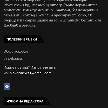
Plovdivnews.bg, има амбициите да върне нормалните
отношения между медия и читатели, без истерични
заглавия и крясъци в онлайн пространството, а в
бъдеще и на страниците на един истински вестник за
Пловдив и региона.
ПОЛЕЗНИ ВРЪЗКИ
Общи условия
За реклама
Имате новина? Изпратете ни я
на:
plovdivnews1@gmail.com
ИЗБОР НА РЕДАКТОРА