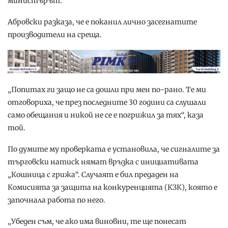
министърът.
Абровски разказа, че е поканил лично засегнатите
производители на среща.
„Попитах ги защо не са дошли при мен по-рано. Те ми
отговориха, че през последните 30 години са слушали
само обещания и никой не се е погрижил за тях“, каза
той.
По думите му проверката е установила, че сигналите за
търговски натиск нямат връзка с инициативата
„Кошница с грижа“. Случаят е бил предаден на
Комисията за защита на конкуренцията (КЗК), която е
започнала работа по него.
„Убеден съм, че ако има виновни, те ще понесат