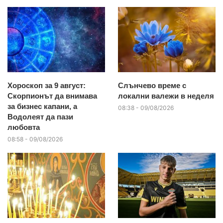
Хороскоп за 9 август:
Слънчево време с
Скорпионът да внимава
локални валежи в неделя
за бизнес капани, а
08:38 - 09/08/2026
Водолеят да пази
любовта
08:58 - 09/08/2026