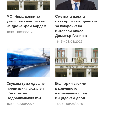
МО: Няма данни за
Сметната палата
умишлено навлизане
отхвърли твърденията
на дрона край Кардам
за конфликт на
интереси около
18:13 - 08/08/2026
Димитър Главчев
16:15 - 08/08/2026
Спукана гума едва не
България засили
предизвика фатален
въздушното
сблъсък на
наблюдение след
Подбалканския път
инцидент с дрон
15:48 - 08/08/2026
15:05 - 08/08/2026