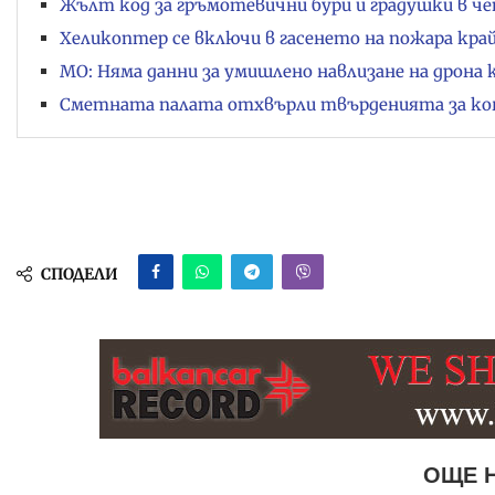
Жълт код за гръмотевични бури и градушки в че
Хеликоптер се включи в гасенето на пожара край
МО: Няма данни за умишлено навлизане на дрона 
Сметната палата отхвърли твърденията за ко
СПОДЕЛИ
ОЩЕ 