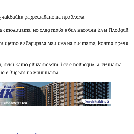
чаквайки разрешаване на проблема.
 столицата, но след това е бил насочен към Пловдив.
етището е аварирала машина на пистата, която пречи
, тъй като двигателят й се е повредил, а ръчната
но е видът на машината.