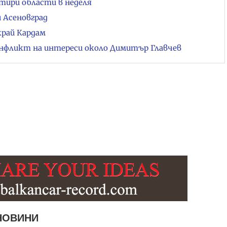
тири области в неделя
 Асеновград
край Кардам
нфликт на интереси около Димитър Главчев
НОВИНИ