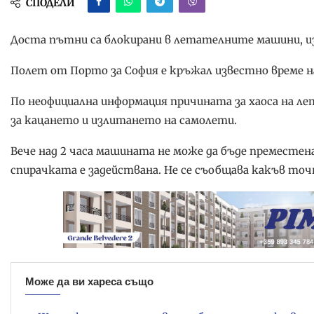
СПОДЕЛИ
Доста пътни са блокирани в летателните машини, из
Полет от Порто за София е кръжал известно време на
По неофициална информация причината за хаоса на л
за кацането и излитането на самолети.
Вече над 2 часа машината не може да бъде преместена
спирачката е задействана. Не се съобщава какъв точ
Може да ви хареса също