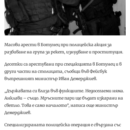
Масови арести в Ботунец при полицейска акция за
разбиване на група за рекет, изнудване и проституция.
Десетки са арестувани при спецакцията в Ботунец и в
други части на столицата, съобщи във Фейсбук
вътрешният министър Иван Демерджиев.
„Държавата си влиза във функциите. Недосегаеми няма.
Анклави – също. Мръсните пари ще бъдат изкарани на
светло. Това е само началото“, написа още министър
Демерджиев.
Специализираната полицейска операция е свързана със