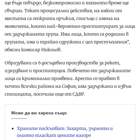
ще бъде твърдо, безкомпромисно и тяхното време ще
свърши. Текат процесуални действия, на някои от
местата са открити оръжия, списъци с имена на
момичета, които най-вероятно проституират за лица
от задържаната група. Има лица, които са роднини в
групата, има и трайно сдружени с цел престъпления“,
обясни комисар Николов.
Образувани са 6 досъдебни производства за рекет,
изнудване и проституция. Повечето от задържаните
лица са криминално проявени. Арести се правят в
почти всички райони на София, има задържани и извън
столицата, посочиха още от СДВР.
Може да ви хареса също
Храните поскъпват: Захарта, зърното и
олиото тласкат цените нагоре