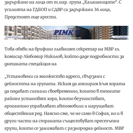
задържане на лица от т.нар. група „Калашниците“. С
усилията на ГДБОП и СДВР са задържани 36 лица,
Предстоят още арести.
Това обяви на брифинг главният секретар на МВР гл.
комисар Любомир Николов, който даде подробности за
днешната спецакция на
„Установени са множество адреси, свързани с
дейността на групата. Искам да апелирам към хората
да подават сигнали своевременно, когато в техните
райони установят хора, които безчинстват,
арогантно управляват автомобили и нарушават
обществения ред. Наясно сме, че не само в София, но и в
други части на страната съществуват престъпни
групи, които се занимават с разнородна дейност. МВР