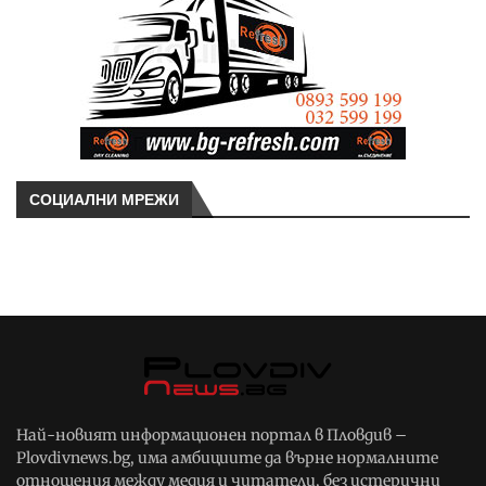
СОЦИАЛНИ МРЕЖИ
Най-новият информационен портал в Пловдив –
Plovdivnews.bg, има амбициите да върне нормалните
отношения между медия и читатели, без истерични