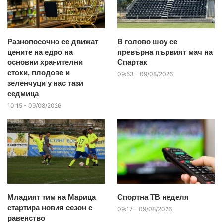
Разнопосочно се движат
В голово шоу се
цените на едро на
превърна първият мач на
основни хранителни
Спартак
стоки, плодове и
09:53 - 09/08/2026
зеленчуци у нас тази
седмица
10:15 - 09/08/2026
Младият тим на Марица
Спортна ТВ неделя
стартира новия сезон с
09:17 - 09/08/2026
равенство