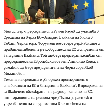
Министър-председателят Румен Радев ще участва в
Срещата на върха ЕС–Западни Балкани на 5 юни в
Тиват, Черна гора. Форумът ще събере държавните и
правителствените ръководители на ЕС и страните от
Западните Балкани. Той ще бъде председателстван от
председателя на Европейския съвет Антонио Коща, а
домакин ще бъде президентът на Черна гора Яков
Милатович.
Темата на срещата е „Споделен просперитет и
стабилност на ЕС и Западните Балкани“. В програмата
са включени обсъждания на разширяването на ЕС,
интеграцията на региона чрез Плана за растеж и
укрепването на сигурността в контекста на