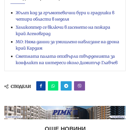
Жълт код за гръмотевични бури и градушки в
четири области в неделя
Хеликоптер се включи в гасенето на пожара
край Асеновград
МО: Няма данни за умишлено навлизане на дрона
край Кардам
Сметната палата отхвърли твърденията за
конфликт на интереси около Димитър Главчев
СПОДЕЛИ
ОЩЕ НОВИНИ