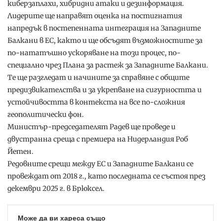
киберзаплахи, хибридни атаки и дезинформация.
Лидерите ще направят оценка на постигнатия
напредък в постепенната интеграция на Западните
Балкани в ЕС, както и ще обсъдят възможностите за
по-нататъшно ускоряване на този процес, по-
специално чрез Плана за растеж за Западните Балкани.
Те ще разгледат и начините за справяне с общите
предизвикателства и за укрепване на сигурността и
устойчивостта в контекста на все по-сложния
геополитически фон.
Министър-председателят Радев ще проведе и
двустранна среща с премиера на Нидерландия Роб
Йетен.
Редовните срещи между ЕС и Западните Балкани се
провеждат от 2018 г., като последната се състоя през
декември 2025 г. в Брюксел.
Може да ви хареса също