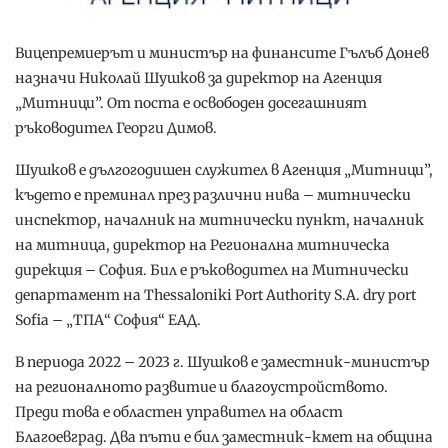
Вицепремиерът и министър на финансите Гълъб Донев
назначи Николай Шушков за директор на Агенция
„Митници”. От поста е освободен досегашният
ръководител Георги Димов.
Шушков е дългогодишен служител в Агенция „Митници”,
където е преминал през различни нива – митнически
инспектор, началник на митнически пункт, началник
на митница, директор на Регионална митническа
дирекция – София. Бил е ръководител на Митнически
департамент на Thessaloniki Port Authority S.A. dry port
Sofia – „ТПА“ София“ ЕАД.
В периода 2022 – 2023 г. Шушков е заместник-министър
на регионалното развитие и благоустройството.
Преди това е областен управител на област
Благоевград. Два пъти е бил заместник-кмет на община