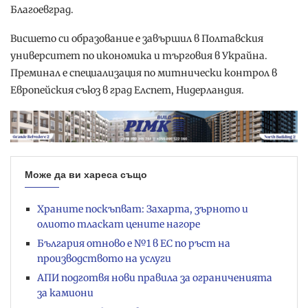
Благоевград.
Висшето си образование е завършил в Полтавския
университет по икономика и търговия в Украйна.
Преминал е специализация по митнически контрол в
Европейския съюз в град Елспет, Нидерландия.
Може да ви хареса също
Храните поскъпват: Захарта, зърното и
олиото тласкат цените нагоре
България отново е №1 в ЕС по ръст на
производството на услуги
АПИ подготвя нови правила за ограниченията
за камиони