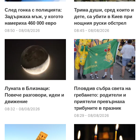
След гонка с полицията:
Трима души, сред които и
Задържаха мъж, у когото
дете, са убити в Киев при
намериха 460 000 евро
нощния руски обстрел
08:50 - 08/08/2026
08:45 - 08/08/2026
Луната в Близнаци:
Пловдив събра света на
Повече разговори, идеи и
гребането: родители и
движение
приятели превърнаха
трибуните в празник
08:32 - 08/08/2026
08:29 - 08/08/2026