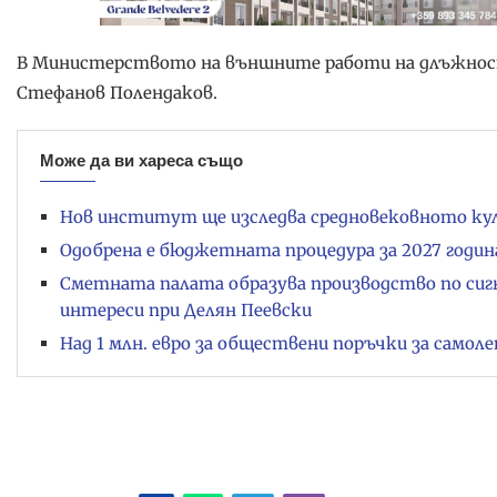
В Министерството на външните работи на длъжнос
Стефанов Полендаков.
Може да ви хареса също
Нов институт ще изследва средновековното ку
Одобрена е бюджетната процедура за 2027 годин
Сметната палата образува производство по сиг
интереси при Делян Пеевски
Над 1 млн. евро за обществени поръчки за само