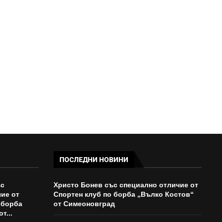
НАД 1 МЛН. ЕВРО ЗА
ОБЩЕСТВЕНИ ПОРЪЧКИ ЗА...
14:27 - 05/08/2026
ПОСЛЕДНИ НОВИНИ
ъс
Христо Бонев със специално отличие от
ие от
Спортен клуб по борба „Вълко Костов“
 борба
от Симеоновград
т...