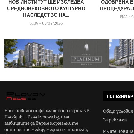
НОВ ИНСТИТУТ ЩЕ ИЗСЛЕДВА
ОДОБРЕНА Е
СРЕДНОВЕКОВНОТО КУЛТУРНО
ПРОЦЕДУРА З
НАСЛЕДСТВО НА...
15:42 - 
16:39 - 05/08/2026
ПОЛЕЗНИ ВР
Най-новият информационен портал в
Общи условия
Пловдив – Plovdivnews.bg, има
За реклама
амбициите да върне нормалните
отношения между медия и читатели,
Имате новина?