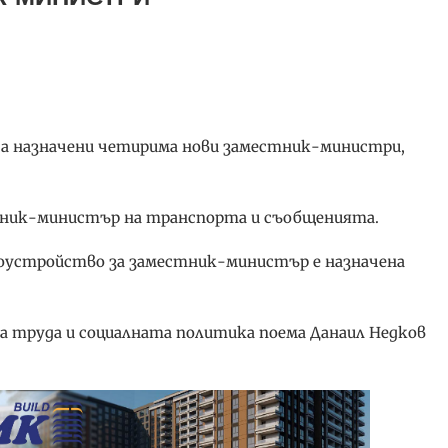
са назначени четирима нови заместник-министри,
тник-министър на транспорта и съобщенията.
оустройство за заместник-министър е назначена
труда и социалната политика поема Данаил Недков