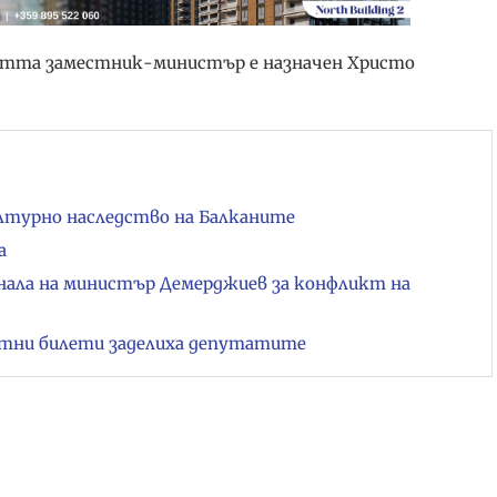
тта заместник-министър е назначен Христо
лтурно наследство на Балканите
а
нала на министър Демерджиев за конфликт на
летни билети заделиха депутатите