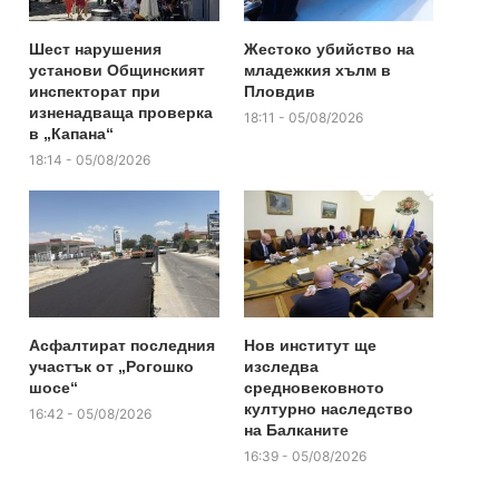
Шест нарушения
Жестоко убийство на
установи Общинският
младежкия хълм в
инспекторат при
Пловдив
изненадваща проверка
18:11 - 05/08/2026
в „Капана“
18:14 - 05/08/2026
Асфалтират последния
Нов институт ще
участък от „Рогошко
изследва
шосе“
средновековното
културно наследство
16:42 - 05/08/2026
на Балканите
16:39 - 05/08/2026