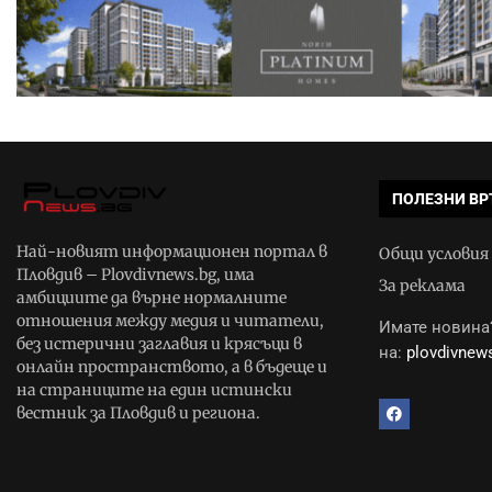
ПОЛЕЗНИ ВР
Най-новият информационен портал в
Общи условия
Пловдив – Plovdivnews.bg, има
За реклама
амбициите да върне нормалните
отношения между медия и читатели,
Имате новина?
без истерични заглавия и крясъци в
на:
plovdivne
онлайн пространството, а в бъдеще и
на страниците на един истински
вестник за Пловдив и региона.