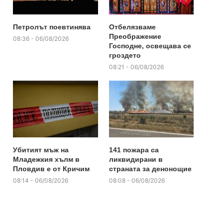
Петролът поевтинява
Отбелязваме
Преображение
08:36 - 06/08/2026
Господне, освещава се
гроздето
08:21 - 06/08/2026
Убитият мъж на
141 пожара са
Младежкия хълм в
ликвидирани в
Пловдив е от Кричим
страната за денонощие
08:14 - 06/08/2026
08:08 - 06/08/2026