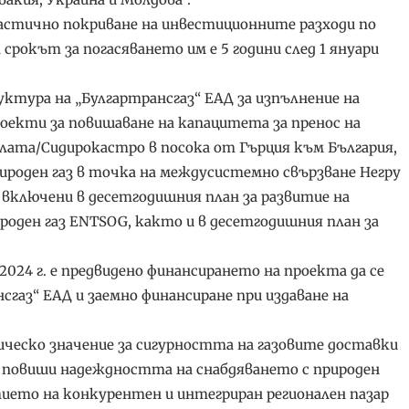
астично покриване на инвестиционните разходи по
а срокът за погасяването им е 5 години след 1 януари
тура на „Булгартрансгаз“ ЕАД за изпълнение на
оекти за повишаване на капацитета за пренос на
улата/Сидирокастро в посока от Гърция към България,
рироден газ в точка на междусистемно свързване Негру
а включени в десетгодишния план за развитие на
роден газ ENTSOG, както и в десетгодишния план за
024 г. е предвидено финансирането на проекта да се
газ“ ЕАД и заемно финансиране при издаване на
ческо значение за сигурността на газовите доставки
е повиши надеждността на снабдяването с природен
тието на конкурентен и интегриран регионален пазар