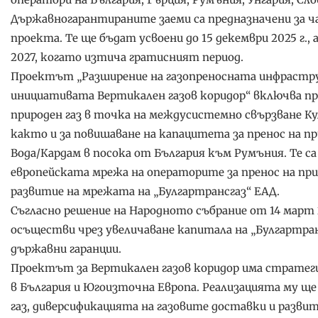
Държавногарантираните заеми са предназначени за ч
проекта. Те ще бъдат усвоени до 15 декември 2025 г., 
2027, когато изтича гратисният период.
Проектът „Разширение на газопреносната инфраструк
инициативата Вертикален газов коридор“ включва пр
природен газ в точка на междусистемно свързване К
както и за повишаване на капацитета за пренос на п
Вода/Кардам в посока от България към Румъния. Те с
европейската мрежа на операторите за пренос на при
развитие на мрежата на „Булгартрансгаз“ ЕАД.
Съгласно решение на Народното събрание от 14 март 2
осъществи чрез увеличаване капитала на „Булгартранс
държавни гаранции.
Проектът за Вертикален газов коридор има стратеги
в България и Югоизточна Европа. Реализацията му щ
газ, диверсификацията на газовите доставки и разви