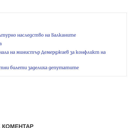
лтурно наследство на Балканите
а
нала на министър Демерджиев за конфликт на
летни билети заделиха депутатите
 КОМЕНТАР