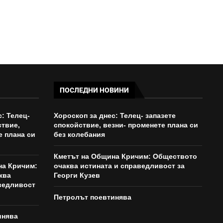
ПОСЛЕДНИ НОВИНИ
: Телец-
Хороскоп за днес: Телец- запазете
ствие,
спокойствие, везни- променете плана си
е плана си
без колебания
Кметът на Община Кричим: Обществото
на Кричим:
очаква истината и справедливост за
ква
Георги Кузев
ведливост
Петролът поевтинява
инява