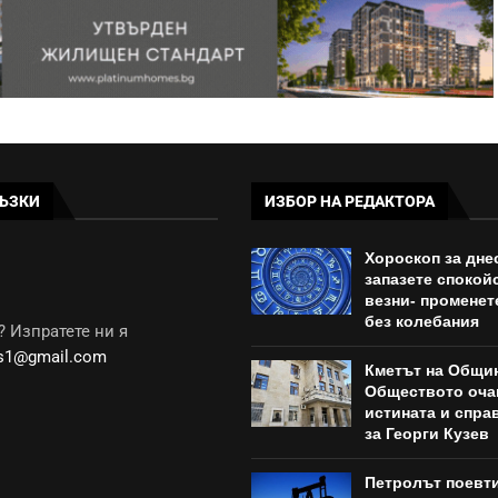
ЪЗКИ
ИЗБОР НА РЕДАКТОРА
Хороскоп за днес
запазете спокой
везни- променет
без колебания
 Изпратете ни я
ws1@gmail.com
Кметът на Общи
Обществото оча
истината и спра
за Георги Кузев
Петролът поевт