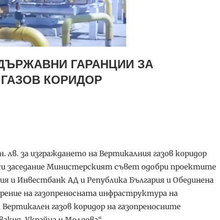
ДЪРЖАВНИ ГАРАНЦИИ ЗА
 ГАЗОВ КОРИДОР
н. лв. за изграждането на Вертикалния газов коридор
си заседание Министерският съвет одобри проектите
ия и Инвестбанк АД и Република България и Обединена
ирение на газопреносната инфраструктура на
 Вертикален газов коридор на газопреносните
вакия, Украйна и Молдова“.