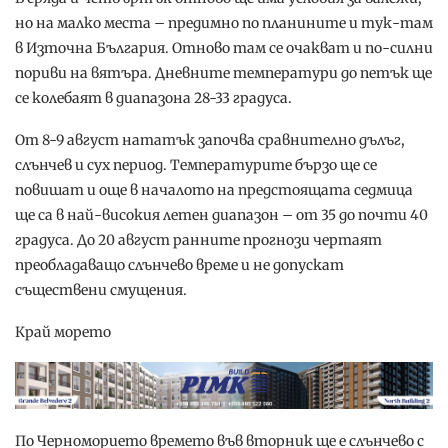
но на малко места – предимно по планините и тук-там
в Източна България. Отново там се очакват и по-силни
пориви на вятъра. Дневните температури до петък ще
се колебаят в диапазона 28-33 градуса.
От 8-9 август нататък започва сравнително дълъг,
слънчев и сух период. Температурите бързо ще се
повишат и още в началото на предстоящата седмица
ще са в най-високия летен диапазон – от 35 до почти 40
градуса. До 20 август ранните прогнози чертаят
преобладаващо слънчево време и не допускат
съществени смущения.
Край морето
По Черноморието времето във вторник ще е слънчево с