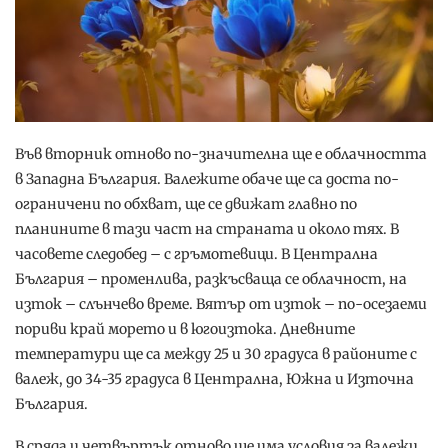
Във вторник отново по-значителна ще е облачността
в Западна България. Валежите обаче ще са доста по-
ограничени по обхват, ще се движат главно по
планините в тази част на страната и около тях. В
часовете следобед – с гръмотевици. В Централна
България – променлива, разкъсваща се облачност, на
изток – слънчево време. Вятър от изток – по-осезаеми
пориви край морето и в югоизтока. Дневните
температури ще са между 25 и 30 градуса в районите с
валеж, до 34-35 градуса в Централна, Южна и Източна
България.
В сряда и четвъртък отново ще има условия за валежи,