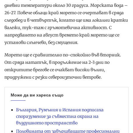
дневни температури около 30 градуса. Морската вода –
26-27. Повече облаци край морето се очертават в сряда
следобед и в четвъртък, когато ще има локални кратки
валежи, тук-там с гръмотевична активност. С
напредването на август времето край морето ще се
установи слънчево, без смущения.
Морето ще е сравнително по-спокойно във вторник.
От сряда нататък, в продължение на 2-3 дни по
откритите брегове се очакват високи вълни,
придружени с резки североизточни ветрове.
Може да ви хареса също
България, Румъния и Испания подписаха
споразумение за съвместна охрана на
въздушното пространство
Половината от завършващите професионални