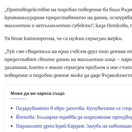
„Противодействие на подобно поведение би било въз
криминализиране предоставянето на данни, осигуряв
малолетни и непълнолетни субекти“, каза Петкова, п
Тя беше категорична, че са нужни сериозни мерки.
„Тук сме свидетели на един съвсем друг тип деяния о
предоставят своите данни на малолетни лица – парол
залагания, което е много сериозен проблем и ние сч
поведение и подобно деяние може да даде възможност
Може да ви хареса също
Пазаруването в евро започва: Купувачите се ст
Йотова: България трябва да подпомогне произв
Падналият дрон край Кардам: Загуба на навигаци