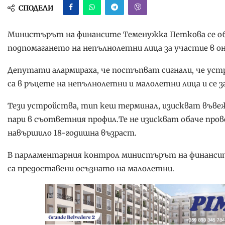
СПОДЕЛИ
Министърът на финансите Теменужка Петкова се обя
подпомагането на непълнолетни лица за участие в он
Депутати алармираха, че постъпват сигнали, че устр
са в ръцете на непълнолетни и малолетни лица и се з
Тези устройства, тип кеш терминал, изискват въвеж
пари в съответния профил.Те не изискват обаче прове
навършило 18-годишна възраст.
В парламентарния контрол министърът на финансите 
са предоставени осъзнато на малолетни.