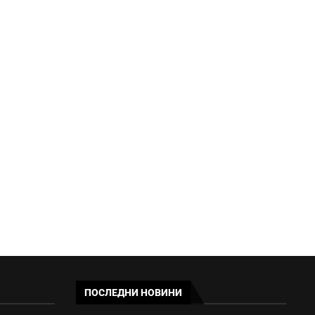
ЖЪЛТ КОД ЗА ГРЪМОТЕВИЧНИ
БУРИ И ГРАДУШКИ В...
18:50 - 08/08/2026
ПОСЛЕДНИ НОВИНИ