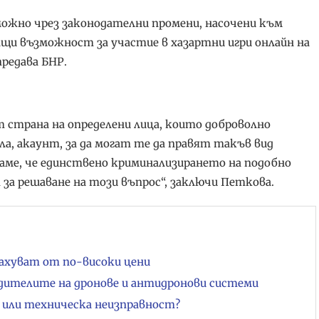
можно чрез законодателни промени, насочени към
ащи възможност за участие в хазартни игри онлайн на
редава БНР.
т страна на определени лица, които доброволно
а, акаунт, за да могат те да правят такъв вид
итаме, че единствено криминализирането на подобно
 за решаване на този въпрос“, заключи Петкова.
рахуват от по-високи цени
одителите на дронове и антидронови системи
я или техническа неизправност?