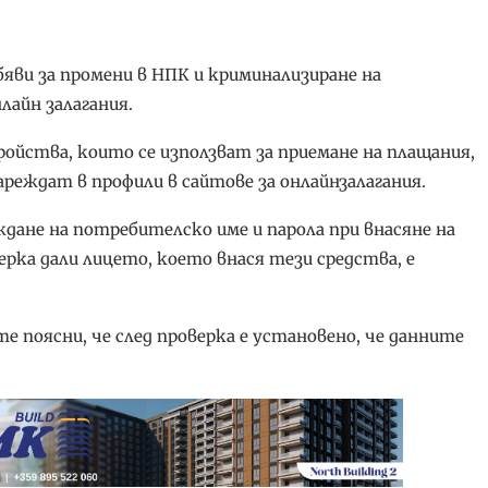
ви за промени в НПК и криминализиране на
лайн залагания.
ойства, които се използват за приемане на плащания,
ареждат в профили в сайтове за онлайнзалагания.
дане на потребителско име и парола при внасяне на
рка дали лицето, което внася тези средства, е
поясни, че след проверка е установено, че данните