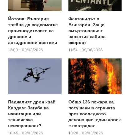
Йотова: България
Фентанилът в
трябва да подпомогне
България: Защо
производителите на
смъртоносният
дронове и
наркотик набира
антидронови системи
скорост
12:00 - 09/08/2026
11:54 - 09/08/2026
Падналият дрон край
Общо 136 пожара са
Кардам: Загуба на
потушени в страната
навигация или
през последното
техническа
денонощие, един човек
неизправност?
е пострадал
10:45 - 09/08/2026
10:28 - 09/08/2026