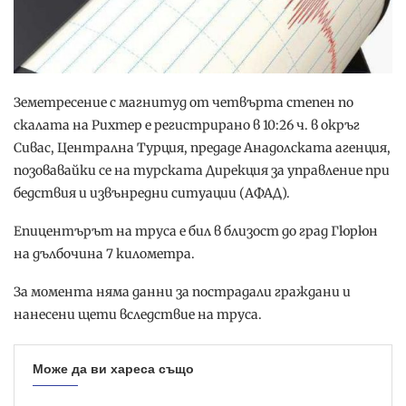
Земетресение с магнитуд от четвърта степен по
скалата на Рихтер е регистрирано в 10:26 ч. в окръг
Сивас, Централна Турция, предаде Анадолската агенция,
позовавайки се на турската Дирекция за управление при
бедствия и извънредни ситуации (АФАД).
Епицентърът на труса е бил в близост до град Гюрюн
на дълбочина 7 километра.
За момента няма данни за пострадали граждани и
нанесени щети вследствие на труса.
Може да ви хареса също