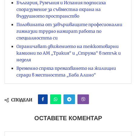
България, Румъния и Испания подписаха
споразумение за съвместна охрана на
въздушното пространство
Половината от завършващите професионални
гимназии трудно намират работа по
специалността си
Ограничават движението на тежкотоварни
камиони по АМ „Тракия“ и „Струма“ в петък и
неделя
Временно спряха премахването на жилищни
сгради в местността „Баба Алино“
СПОДЕЛИ
ОСТАВЕТЕ КОМЕНТАР