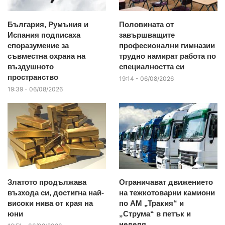
България, Румъния и
Половината от
Испания подписаха
завършващите
споразумение за
професионални гимназии
съвместна охрана на
трудно намират работа по
въздушното
специалността си
пространство
19:14 - 06/08/2026
19:39 - 06/08/2026
Златото продължава
Ограничават движението
възхода си, достигна най-
на тежкотоварни камиони
високи нива от края на
по АМ „Тракия“ и
юни
„Струма“ в петък и
неделя