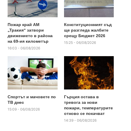
Пожар край АМ
Конституционният съд
„Тракия“ затвори
ще разгледа жалбите
движението в района
срещу Бюджет 2026
на 69-ия километър
15:25 - 06/08/2026
16:03 - 06/08/2026
Спортът и мачовете по
Гърция остава в
ТВ днес
тревога за нови
пожари, температурите
15:09 - 06/08/2026
отново се покачват
14:39 - 06/08/2026