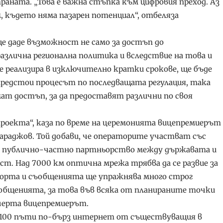
траната. „Това е важна стъпка към цифровия преход. Аз
м, където няма пазарен потенциал“, отбеляза
 даде възможност не само за достъп до
азлична регионална политика и вследствие на това и
се реализира в изключително кратки срокове, ще бъде
редстои процесът по последващата регулация, така
т достъп, за да предоставят различни по своя
проекта“, каза по време на церемонията вицепремиерът
раджов. Той добави, че операторите участват със
 за публично-частно партньорство между държавата и
т. Над 7000 км оптична мрежа трябва да се развие за
орта и съобщенията ще упражнява много строг
ъобщенията, за това във всяка от планираните точки
дчерта вицепремиерът.
д 100 пъти по-бърз интернет от съществуващия в