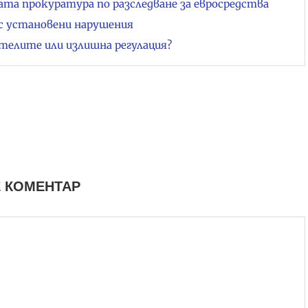
ата прокуратура по разследване за евросредства
 с установени нарушения
ителите или излишна регулация?
 КОМЕНТАР