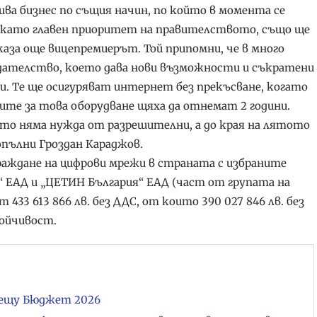
ива бизнес по същия начин, по който в момента се
о като главен приоритет на правителството, също ще
каза още вицепремиерът. Той припомни, че в много
дателство, което дава нови възможности и съкратени
и. Те ще осигуряват интернет без прекъсване, когато
те за това оборудване щяха да отнемат 2 години.
ето няма нужда от разрешителни, а до края на лятото
пълни Гроздан Караджов.
раждане на цифрови мрежи в страната с избраните
я“ ЕАД и „ЦЕТИН България“ ЕАД (част от групата на
33 613 866 лв. без ДДС, от които 390 027 846 лв. без
тойчивост.
рещу Бюджет 2026