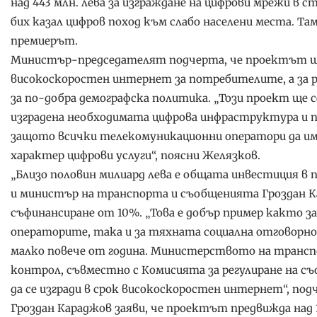
над 443 млн. лева за изграждане на цифрови мрежи в с
бих казал цифров поход към слабо населени места. Та
премиерът.
Министър-председателят подчерта, че проектът ще
високоскоростен интернет за потребителите, а за р
за по-добра демографска политика. „Този проект ще 
изградена необходимата цифрова инфраструктура и п
защото всички телекомуникационни оператори да има
характер цифрови услуги“, поясни Желязков.
„Близо половин милиард лева е общата инвестиция в 
и министър на транспорта и съобщенията Гроздан Ка
съфинансиране от 10%. „Това е добър пример както
операторите, така и за тяхната социална отговорнос
малко повече от година. Министерството на трансп
контрол, съвместно с Комисията за регулиране на с
да се изгради в срок високоскоростен интернет“, по
Гроздан Караджов заяви, че проектът предвижда на