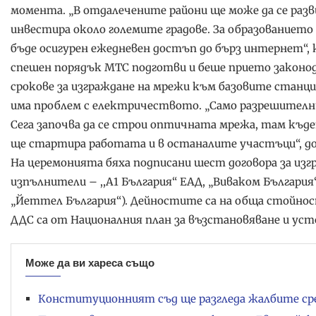
момента. „В отдалечените райони ще може да се разв
инвестира около големите градове. За образованиет
бъде осигурен ежедневен достъп до бърз интернет“, 
спешен порядък МТС подготви и беше прието законо
срокове за изграждане на мрежи към базовите станци
има проблем с електричеството. „Само разрешителни
Сега започва да се строи оптичната мрежа, там къд
ще стартира работата и в останалите участъци“, до
На церемонията бяха подписани шест договора за изг
изпълнители – ,,А1 България“ ЕАД, „Виваком Българи
„Йеттел България“). Дейностите са на обща стойност 4
ДДС са от Националния план за възстановяване и ус
Може да ви хареса също
Конституционният съд ще разгледа жалбите с