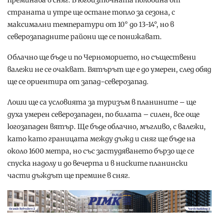
страната и утре ще остане топло за сезона, с
максимални температури от 10° до 13-14°, но в
северозападните райони ще се понижават.
Облачно ще бъде и по Черноморието, но съществени
валежи не се очакват. Вятърът ще е до умерен, след обяд
ще се ориентира от запад-северозапад.
Лоши ще са условията за туризъм в планините – ще
духа умерен северозападен, по билата – силен, все още
югозападен вятър. Ще бъде облачно, мъгливо, с валежи,
като като границата между дъжд и сняг ще бъде на
около 1600 метра, но със застудяването бързо ще се
спуска надолу и до вечерта и в ниските планински
части дъждът ще премине в сняг.