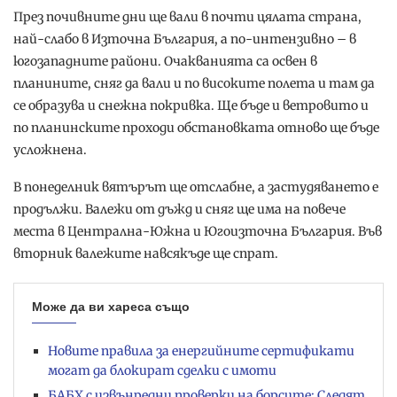
През почивните дни ще вали в почти цялата страна,
най-слабо в Източна България, а по-интензивно – в
югозападните райони. Очакванията са освен в
планините, сняг да вали и по високите полета и там да
се образува и снежна покривка. Ще бъде и ветровито и
по планинските проходи обстановката отново ще бъде
усложнена.
В понеделник вятърът ще отслабне, а застудяването е
продължи. Валежи от дъжд и сняг ще има на повече
места в Централна-Южна и Югоизточна България. Във
вторник валежите навсякъде ще спрат.
Може да ви хареса също
Новите правила за енергийните сертификати
могат да блокират сделки с имоти
БАБХ с извънредни проверки на борсите: Следят