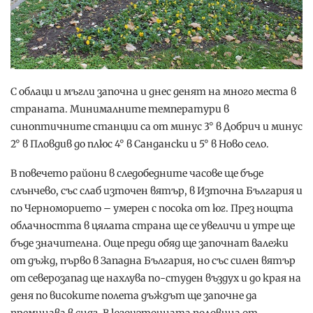
С облаци и мъгли започна и днес денят на много места в
страната. Минималните температури в
синоптичните станции са от минус 3° в Добрич и минус
2° в Пловдив до плюс 4° в Сандански и 5° в Ново село.
В повечето райони в следобедните часове ще бъде
слънчево, със слаб източен вятър, в Източна България и
по Черноморието – умерен с посока от юг. През нощта
облачността в цялата страна ще се увеличи и утре ще
бъде значителна. Още преди обяд ще започнат валежи
от дъжд, първо в Западна България, но със силен вятър
от северозапад ще нахлува по-студен въздух и до края на
деня по високите полета дъждът ще започне да
преминава в сняг. В югоизточната половина от