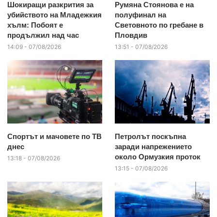
Шокиращи разкрития за
Румяна Стоянова е на
убийството на Младежкия
полуфинал на
хълм: Побоят е
Световното по гребане в
продължил над час
Пловдив
14:09 - 07/08/2026
13:51 - 07/08/2026
Спортът и мачовете по ТВ
Петролът поскъпна
днес
заради напрежението
около Ормузкия проток
13:18 - 07/08/2026
13:15 - 07/08/2026