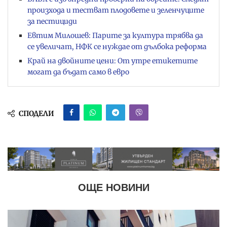
произхода и тестват плодовете и зеленчуците
за пестициди
Евтим Милошев: Парите за култура трябва да
се увеличат, НФК се нуждае от дълбока реформа
Край на двойните цени: От утре етикетите
могат да бъдат само в евро
СПОДЕЛИ
ОЩЕ НОВИНИ