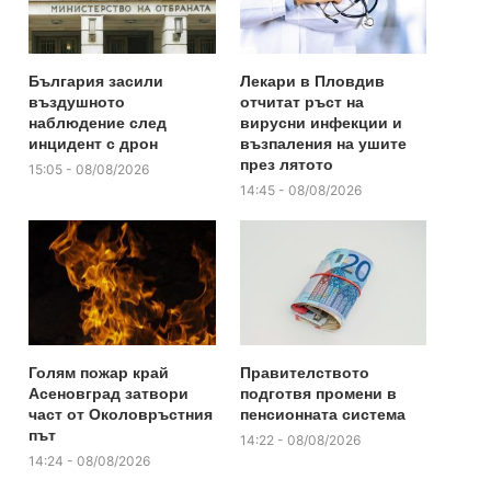
България засили
Лекари в Пловдив
въздушното
отчитат ръст на
наблюдение след
вирусни инфекции и
инцидент с дрон
възпаления на ушите
през лятото
15:05 - 08/08/2026
14:45 - 08/08/2026
Голям пожар край
Правителството
Асеновград затвори
подготвя промени в
част от Околовръстния
пенсионната система
път
14:22 - 08/08/2026
14:24 - 08/08/2026