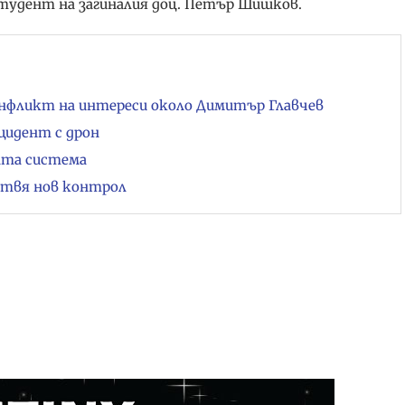
студент на загиналия доц. Петър Шишков.
нфликт на интереси около Димитър Главчев
цидент с дрон
ата система
отвя нов контрол