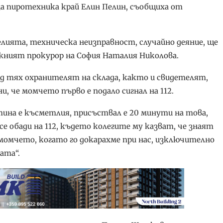
 за пиротехника край Елин Пелин, съобщиха от
лията, техническа неизправност, случайно деяние, ще
ръжният прокурор на София Наталия Николова.
ед тях охранителят на склада, както и свидетелят,
 че момчето първо е подало сигнал на 112.
стина е късметлия, присъствал е 20 минути на това,
се обади на 112, където колегите му казват, че знаят
с момчето, когато го докарахме при нас, изключително
ата“.