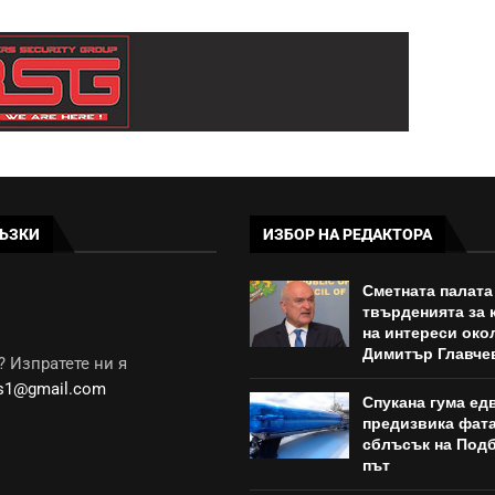
ЪЗКИ
ИЗБОР НА РЕДАКТОРА
Сметната палата
твърденията за 
на интереси око
Димитър Главче
 Изпратете ни я
ws1@gmail.com
Спукана гума ед
предизвика фат
сблъсък на Под
път