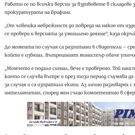
Работи се по всички версии за взривовете в складове
прокуратурата на брифинг.
„От човешка небрежност до повреда на някое от изде
се провери и версията за умишлено деяние“, каза ок
До момента по случая са разпитани 8 свидетели – ср
който е избягал. Вътрешният министър обаче уточни,
„Момчето е подало сигнал, вече е проверено. Той наи
което се случва вътре и през този период съумява да 
за случая и са изпратили екипи. Аз лично разговарях 
интелигентно, според мен също компетентно в сфер