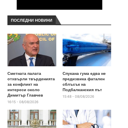
ПОСЛЕДНИ НОВИНИ
Сметната палата
Спукана гума едва не
отхвърли твърденията
предизвика фатален
за конфликт на
сблъсък на
интереси около
Подбалканския път
Димитър Главчев
15:48 - 08/08/2026
16:15 - 08/08/2026