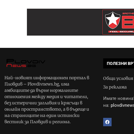
ПОЛЕЗНИ ВР
Най-новият информационен портал в
Общи условия
Пловдив – Plovdivnews.bg, има
За реклама
амбициите да върне нормалните
отношения между медия и читатели,
Имате новина?
без истерични заглавия и крясъци в
на:
plovdivne
онлайн пространството, а в бъдеще и
на страниците на един истински
вестник за Пловдив и региона.