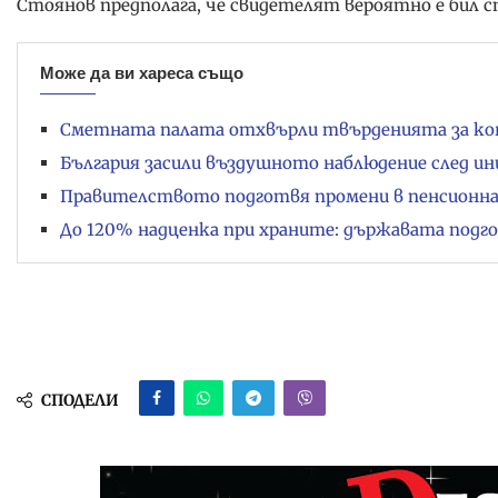
Стоянов предполага, че свидетелят вероятно е бил 
Може да ви хареса също
Сметната палата отхвърли твърденията за ко
България засили въздушното наблюдение след ин
Правителството подготвя промени в пенсионн
До 120% надценка при храните: държавата подг
СПОДЕЛИ