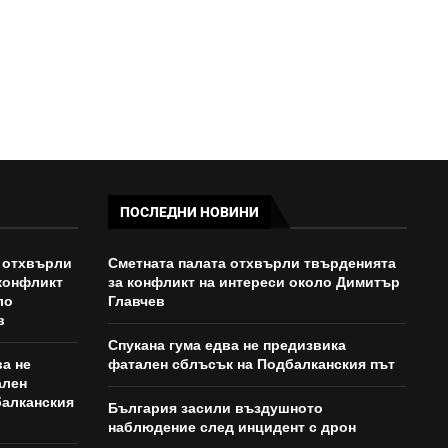
ПОСЛЕДНИ НОВИНИ
 отхвърли
Сметната палата отхвърли твърденията
конфликт
за конфликт на интереси около Димитър
ло
Главчев
в
Спукана гума едва не предизвика
ва не
фатален сблъсък на Подбалканския път
ален
балканския
България засили въздушното
наблюдение след инцидент с дрон