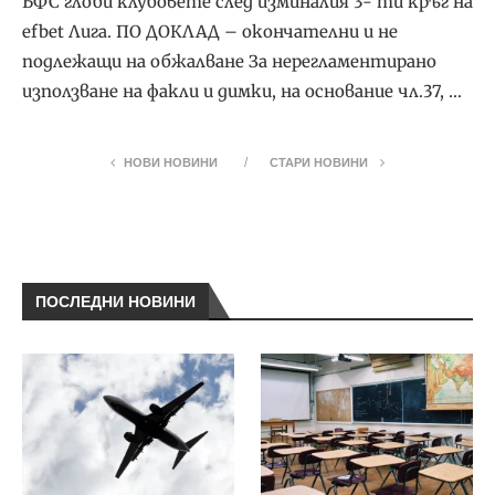
БФС глоби клубовете след изминалия 3- ти кръг на
efbet Лига. ПО ДОКЛАД – окончателни и не
подлежащи на обжалване За нерегламентирано
използване на факли и димки, на основание чл.37, …
НОВИ НОВИНИ
СТАРИ НОВИНИ
ПОСЛЕДНИ НОВИНИ