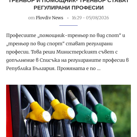
ТРЕНЬОР И ПОМОЩНИК- ТРЕНЬОР СТАВАТ
РЕГУЛИРАНИ ПРОФЕСИИ
от
Plovdiv News
16:29 - 05/08/2026
Професиите „помощник-треньор по вид спот“ и
„треньор по вид спорт“ стават регулирани
професии. Това реши Министерският съвет с
допълнение в Списъка на регулираните професии в
Република България. Промяната е по …