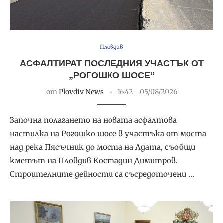
Пловдив
АСФАЛТИРАТ ПОСЛЕДНИЯ УЧАСТЪК ОТ
„РОГОШКО ШОСЕ“
от
Plovdiv News
16:42 - 05/08/2026
Започна полагането на новата асфалтова
настилка на Рогошко шосе в участъка от моста
над река Пясъчник до моста на Адата, съобщи
кметът на Пловдив Костадин Димитров.
Строителните дейности са съсредоточени …