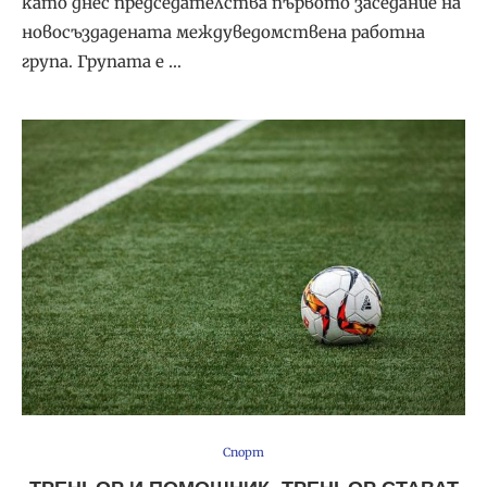
като днес председателства първото заседание на
новосъздадената междуведомствена работна
група. Групата е …
Спорт