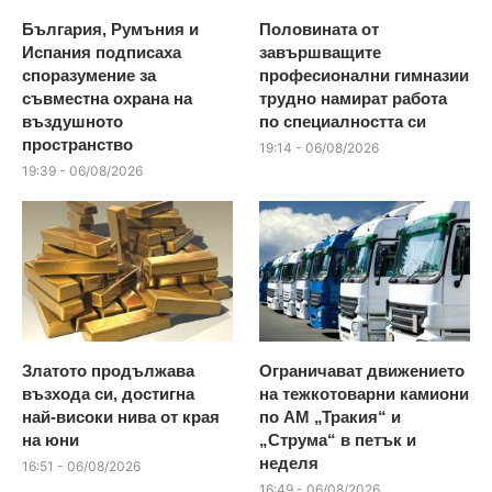
България, Румъния и
Половината от
Испания подписаха
завършващите
споразумение за
професионални гимназии
съвместна охрана на
трудно намират работа
въздушното
по специалността си
пространство
19:14 - 06/08/2026
19:39 - 06/08/2026
Златото продължава
Ограничават движението
възхода си, достигна
на тежкотоварни камиони
най-високи нива от края
по АМ „Тракия“ и
на юни
„Струма“ в петък и
неделя
16:51 - 06/08/2026
16:49 - 06/08/2026