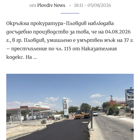
от
Plovdiv News
18:11 - 05/08/2026
Окръжна прокуратура-Пловдив наблюдава
досъдебно производство за това, че на 04.08.2026
г., в гр. Пловдив, умишлено е умъртвен мъж на 37 г.
– престъпление по чл. 115 от Наказателния
кодекс. На …