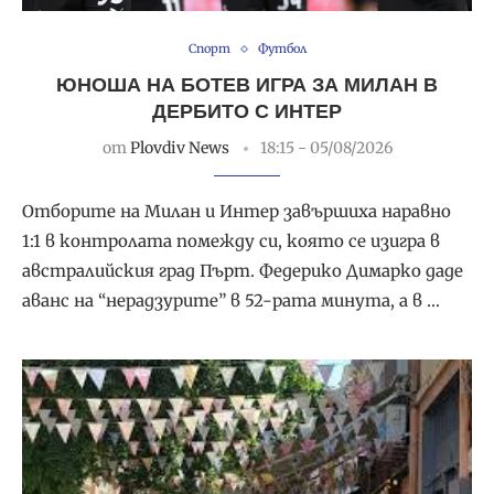
Спорт
Футбол
ЮНОША НА БОТЕВ ИГРА ЗА МИЛАН В
ДЕРБИТО С ИНТЕР
от
Plovdiv News
18:15 - 05/08/2026
Отборите на Милан и Интер завършиха наравно
1:1 в контролата помежду си, която се изигра в
австралийския град Пърт. Федерико Димарко даде
аванс на “нерадзурите” в 52-рата минута, а в …