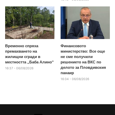
Временно спряха
Финансовото
премахването на
министерство: Все още
жилищни сгради в
не сме получили
местността „Баба Алино“
решението на ВКС по
делото за Пловдивския
16:37 - 06/08/2026
панаир
16:34 - 06/08/2026